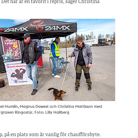
et här är en favorit i repris, säger Christina
el Humlin, Magnus Dawest och Christina Mattisson med
gtaxen Ringostar. Foto: Lilly Hallberg
 på en plats som är vanlig för chaufförsbyte.