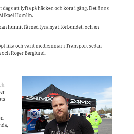
et dags att lyfta på häcken och köra i gång. Det finns
 Mikael Humlin.
an hunnit få med fyra nya i förbundet, och en
köpt fika och varit medlemmar i Transport sedan
 och Roger Berglund.
ch
ker
ats
en
nda,