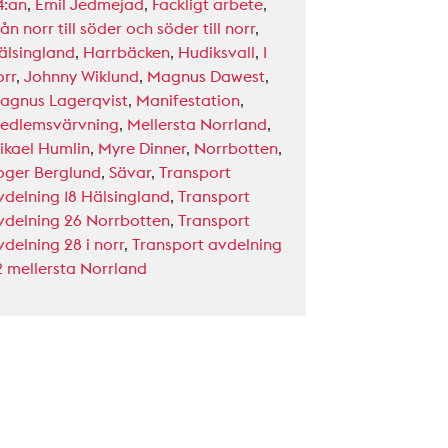
4:an
,
Emil Jedmejad
,
Fackligt arbete
,
ån norr till söder och söder till norr
,
älsingland
,
Harrbäcken
,
Hudiksvall
,
I
orr
,
Johnny Wiklund
,
Magnus Dawest
,
agnus Lagerqvist
,
Manifestation
,
edlemsvärvning
,
Mellersta Norrland
,
ikael Humlin
,
Myre Dinner
,
Norrbotten
,
oger Berglund
,
Sävar
,
Transport
vdelning 18 Hälsingland
,
Transport
vdelning 26 Norrbotten
,
Transport
vdelning 28 i norr
,
Transport avdelning
2 mellersta Norrland