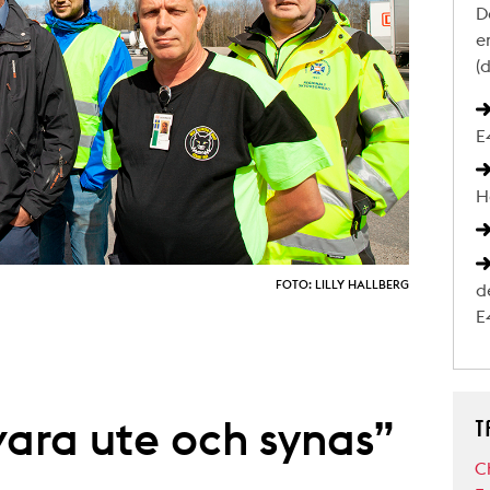
D
e
(
E
H
FOTO: LILLY HALLBERG
d
E
vara ute och synas”
T
C