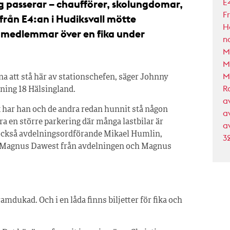
E
g passerar – chaufförer, skolungdomar,
Fr
t från E4:an i Hudiksvall mötte
H
 medlemmar över en fika under
n
M
M
M
omna att stå här av stationschefen, säger Johnny
R
ning 18 Hälsingland.
a
har han och de andra redan hunnit stå någon
a
ra en större parkering där många lastbilar är
a
 också avdelningsordförande Mikael Humlin,
3
Magnus Dawest från avdelningen och Magnus
mdukad. Och i en låda finns biljetter för fika och