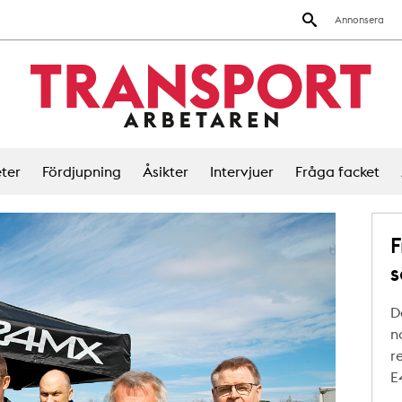
Annonsera
ter
Fördjupning
Åsikter
Intervjuer
Fråga facket
F
s
D
n
r
E