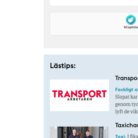
Lästips:
Transpor
Fackligt 
Slopat kar
genom tyd
lyft de vi
Taxichau
Taxi.
I fik