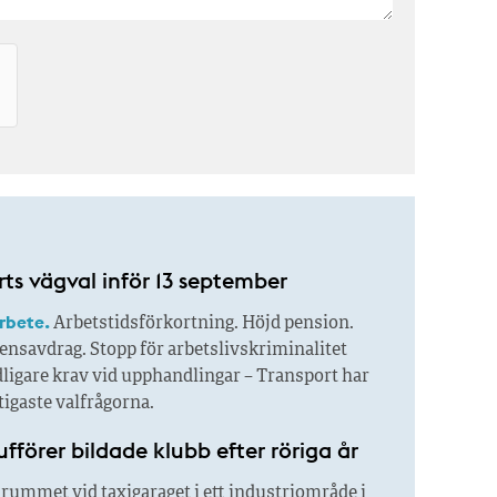
ts vägval inför 13 september
arbete.
Arbetstidsförkortning. Höjd pension.
ensavdrag. Stopp för arbetslivskriminalitet
ligare krav vid upphandlingar – Transport har
ktigaste valfrågorna.
fförer bildade klubb efter röriga år
arummet vid taxigaraget i ett industriområde i