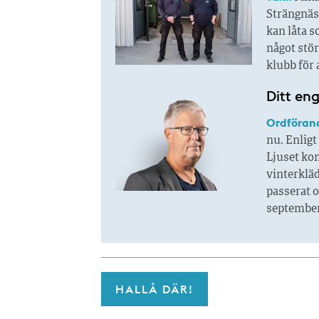
Strängnäs 
kan låta s
något stör
klubb för 
Ditt en
Ordföran
nu. Enligt
Ljuset kom
vinterkläd
passerat o
september.
HALLÅ DÄR!