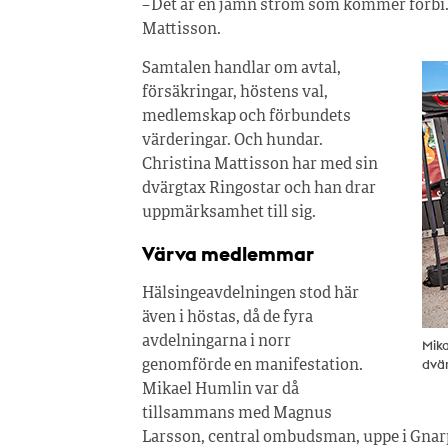
– Det är en jämn ström som kommer förbi. D
Mattisson.
Samtalen handlar om avtal,
försäkringar, höstens val,
medlemskap och förbundets
värderingar. Och hundar.
Christina Mattisson har med sin
dvärgtax Ringostar och han drar
uppmärksamhet till sig.
Värva medlemmar
Hälsingeavdelningen stod här
även i höstas, då de fyra
avdelningarna i norr
Mika
dvär
genomförde en manifestation.
Mikael Humlin var då
tillsammans med Magnus
Larsson, central ombudsman, uppe i Gnarp,