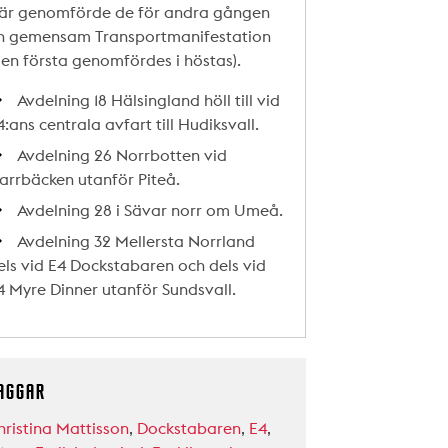
är genomförde de för andra gången
n gemensam Transportmanifestation
den första genomfördes i höstas).
Avdelning 18 Hälsingland höll till vid
4:ans centrala avfart till Hudiksvall.
Avdelning 26 Norrbotten vid
arrbäcken utanför Piteå.
Avdelning 28 i Sävar norr om Umeå.
Avdelning 32 Mellersta Norrland
els vid E4 Dockstabaren och dels vid
4 Myre Dinner utanför Sundsvall.
AGGAR
hristina Mattisson
,
Dockstabaren
,
E4
,