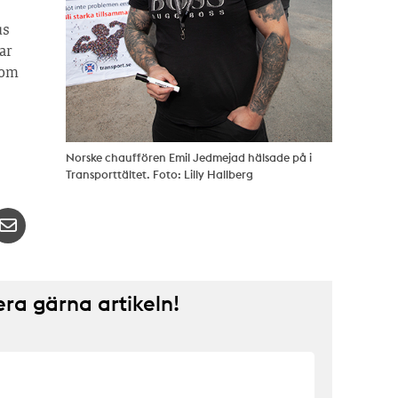
us
ar
nom
Norske chauffören Emil Jedmejad hälsade på i
Transporttältet. Foto: Lilly Hallberg
a gärna artikeln!