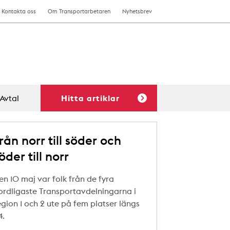
Kontakta oss
Om Transportarbetaren
Nyhetsbrev
Avtal
Hitta artiklar
rån norr till söder och
öder till norr
en 10 maj var folk från de fyra
ordligaste Transportavdelningarna i
egion 1 och 2 ute på fem platser längs
4.