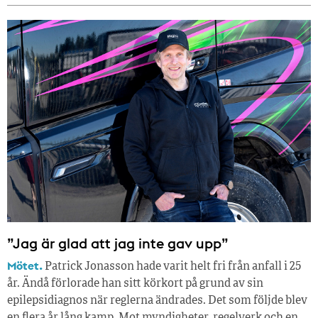
”Jag är glad att jag inte gav upp”
Mötet.
Patrick Jonasson hade varit helt fri från anfall i 25
år. Ändå förlorade han sitt körkort på grund av sin
epilepsidiagnos när reglerna ändrades. Det som följde blev
en flera år lång kamp. Mot myndigheter, regelverk och en