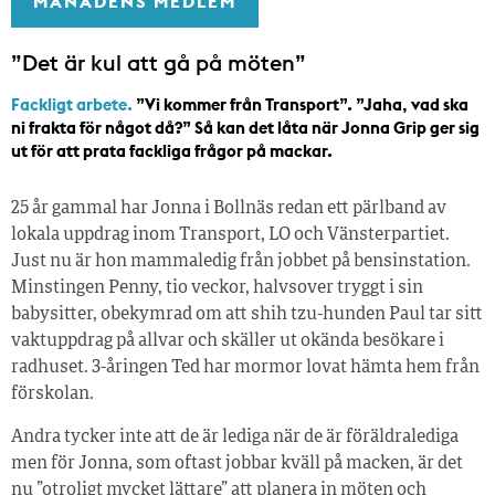
MÅNADENS MEDLEM
”Det är kul att gå på möten”
Fackligt arbete.
”Vi kommer från Transport”. ”Jaha, vad ska
ni frakta för något då?” Så kan det låta när Jonna Grip ger sig
ut för att prata fackliga frågor på mackar.
25 år gammal har Jonna i Bollnäs redan ett pärlband av
lokala uppdrag inom Transport, LO och Vänsterpartiet.
Just nu är hon mammaledig från jobbet på bensinstation.
Minstingen Penny, tio veckor, halvsover tryggt i sin
babysitter, obekymrad om att shih tzu-hunden Paul tar sitt
vaktuppdrag på allvar och skäller ut okända besökare i
radhuset. 3-åringen Ted har mormor lovat hämta hem från
förskolan.
Andra tycker inte att de är lediga när de är föräldralediga
men för Jonna, som oftast jobbar kväll på macken, är det
nu ”otroligt mycket lättare” att planera in möten och