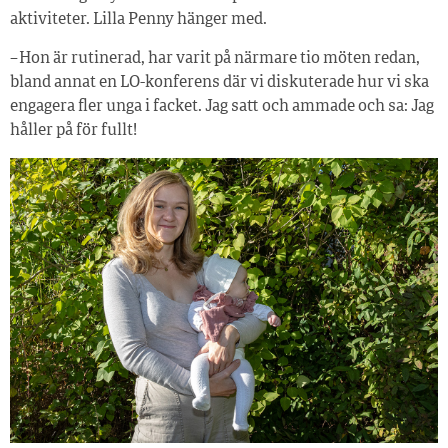
aktiviteter. Lilla Penny hänger med.
– Hon är rutinerad, har varit på närmare tio möten redan,
bland annat en LO-konferens där vi diskuterade hur vi ska
engagera fler unga i facket. Jag satt och ammade och sa: Jag
håller på för fullt!