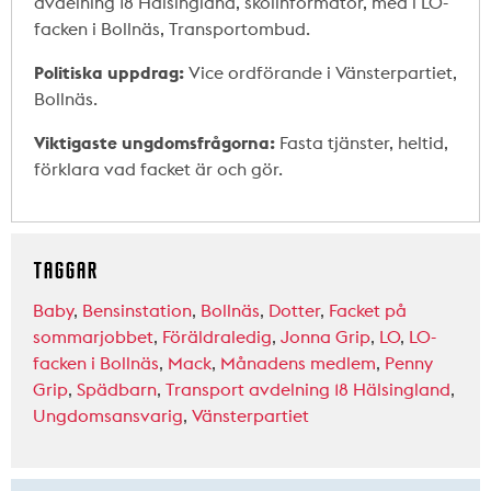
avdelning 18 Hälsingland, skolinformatör, med i LO-
facken i Bollnäs, Transportombud.
Politiska uppdrag:
Vice ordförande i Vänsterpartiet,
Bollnäs.
Viktigaste ungdomsfrågorna:
Fasta tjänster, heltid,
förklara vad facket är och gör.
TAGGAR
Baby
,
Bensinstation
,
Bollnäs
,
Dotter
,
Facket på
sommarjobbet
,
Föräldraledig
,
Jonna Grip
,
LO
,
LO-
facken i Bollnäs
,
Mack
,
Månadens medlem
,
Penny
Grip
,
Spädbarn
,
Transport avdelning 18 Hälsingland
,
Ungdomsansvarig
,
Vänsterpartiet