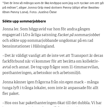
”Det är inte så många som är lika knäppa som jag och tycker om att gå
på möten”, säger Jonna Grip med dottern Penny (döpt efter Beatles­
låten Penny Lane). Foto: Justina Öster
Sökte upp sommarjobbare
Jonna ler. Som höggravid var hon för andra gången
engagerad i LO:s årliga satsning
Facket på sommarjobbet
och sökte upp sommarjobbande ungdomar på en rad
bensinstationer i Hälsingland.
– Det är väldigt vanligt att de inte vet att Transport är deras
fackförbund när vi kommer för att berätta om kollektiv­
avtal och annat. De tog upp frågor som 11-timmarsvilan,
posthanteringen, arbetsskor och arbetsmiljö.
Jonna känner igen frågorna från sin egen mack – många
tunga lyft i trånga lokaler, som inte är anpassade för allt
fler paket.
– Hos oss har pakethanteringen ökat till det dubbla. Vi har