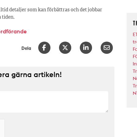
tid detaljer som kan förbättras och det jobbar
 tiden.
T
ordförande
E
t
Dela
F
F
I
T
a gärna artikeln!
N
T
N