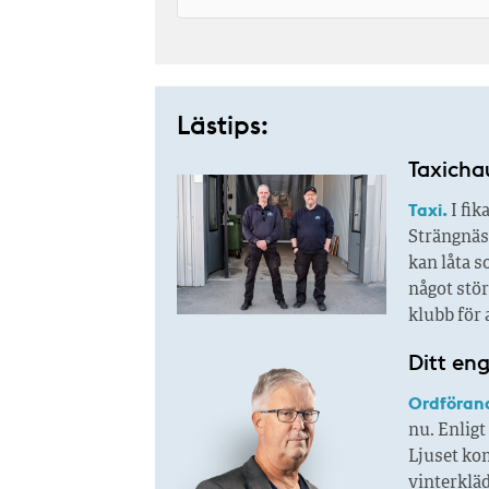
Lästips:
Taxichau
Taxi.
I fik
Strängnäs 
kan låta s
något stör
klubb för 
Ditt en
Ordföran
nu. Enligt
Ljuset kom
vinterkläd