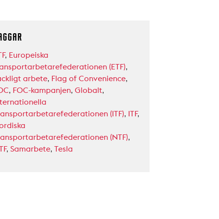
AGGAR
TF
,
Europeiska
ransportarbetarefederationen (ETF)
,
ackligt arbete
,
Flag of Convenience
,
OC
,
FOC-kampanjen
,
Globalt
,
nternationella
ransportarbetarefederationen (ITF)
,
ITF
,
ordiska
ransportarbetarefederationen (NTF)
,
TF
,
Samarbete
,
Tesla