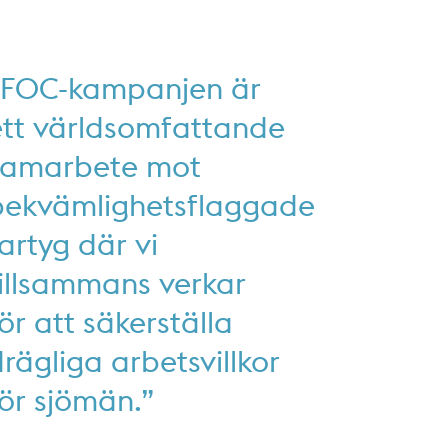
”FOC-kampanjen är
ett världsomfattande
samarbete mot
bekvämlighetsflaggade
artyg där vi
tillsammans verkar
ör att säkerställa
rägliga arbetsvillkor
ör sjömän.”