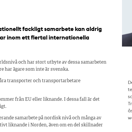
tionellt fackligt samarbete kan aldrig
r inom ett flertal internationella
ärldsnivå och har stort utbyte av dessa samarbeten
 har ägare som inte är svenska.
våra transporter och transportarbetare
De
te
s
mmer från EU eller liknande. I dessa fall är det
T
igt.
ås
w
gerande samarbete på nordisk nivå och många av
ivt liknande i Norden, även om en del skillnader