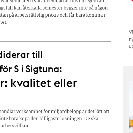
 När semestern väl är beviljad är huvudregeln att
tagsfall kan återkalla semester bygger inte på någon
tan på arbetsrättslig praxis och får bara komma i
ter.
V
n
up
derar till
r S i Sigtuna:
: kvalitet eller
dlar verksamhet för miljardbelopp är det lätt att
inte bara köpa den billigaste lösningen. De ska
 arbetsvillkor.