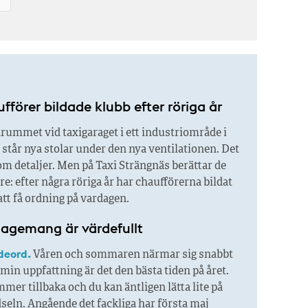
fförer bildade klubb efter röriga år
arummet vid taxigaraget i ett industriområde i
står nya stolar under den nya ventilationen. Det
om detaljer. Men på Taxi Strängnäs berättar de
re: efter några röriga år har chaufförerna bildat
att få ordning på vardagen.
gagemang är värdefullt
deord.
Våren och sommaren närmar sig snabbt
 min uppfattning är det den bästa tiden på året.
mer tillbaka och du kan äntligen lätta lite på
seln. Angående det fackliga har första maj