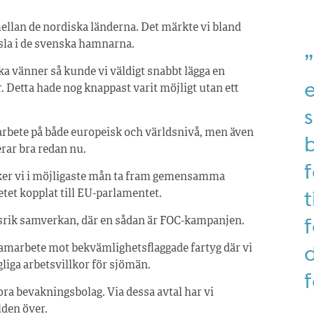
mellan de nordiska länderna. Det märkte vi bland
sla i de svenska hamnarna.
ka vänner så kunde vi väldigt snabbt lägga en
 Detta hade nog knappast varit möjligt utan ett
arbete på både europeisk och världsnivå, men även
rar bra redan nu.
f
ker vi i möjligaste mån ta fram gemensamma
etet kopplat till EU-parlamentet.
f
srik samverkan, där en sådan är FOC-kampanjen.
d
amarbete mot bekvämlighetsflaggade fartyg där vi
gliga arbetsvillkor för sjömän.
f
ora bevakningsbolag. Via dessa avtal har vi
lden över.