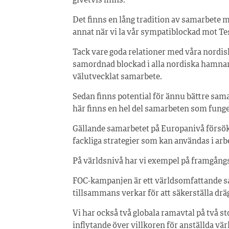
givetvis finns.
Det finns en lång tradition av samarbete 
annat när vi la vår sympatiblockad mot Te
Tack vare goda relationer med våra nordis
samordnad blockad i alla nordiska hamnar.
välutvecklat samarbete.
Sedan finns potential för ännu bättre sam
här finns en hel del samarbeten som funge
Gällande samarbetet på Europanivå försö
fackliga strategier som kan användas i arb
På världsnivå har vi exempel på framgång
FOC-kampanjen är ett världsomfattande s
tillsammans verkar för att säkerställa drä
Vi har också två globala ramavtal på två st
inflytande över villkoren för anställda vär