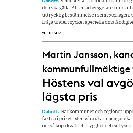
Debatt.
Semester är till för återhämtning.
den ska gälla. Att en arbetsgivare i undan
uttrycklig bestämmelse i semesterlagen, u
fråga under mycket speciella omständighe
21 JULI, 2026
Martin Jansson, kandi
kommunfullmäktige fö
Höstens val avgör
lägsta pris
Debatt.
När kommuner och regioner upphan
fastna i priset. Men våra skattepengar ska 
också köpa kvalitet, trygghet och schyssta