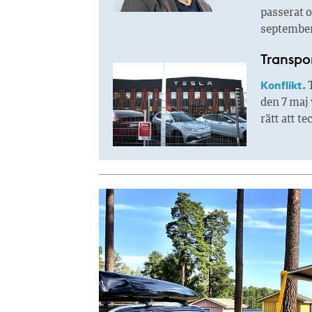
passerat o
september.
Transpor
Konflikt.
T
den 7 maj 
rätt att t