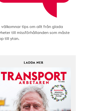
i välkomnar tips om allt från glada
yheter till missförhållanden som måste
p till ytan.
LADDA NER