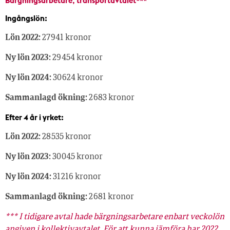
Bärgningsarbetare, transportavtalet***
Ingångslön:
Lön 2022:
27 941 kronor
Ny lön 2023:
29 454 kronor
Ny lön 2024:
30 624 kronor
Sammanlagd ökning:
2 683 kronor
Efter 4 år i yrket:
Lön 2022:
28 535 kronor
Ny lön 2023:
30 045 kronor
Ny lön 2024:
31 216 kronor
Sammanlagd ökning:
2 681 kronor
*** I tidigare avtal hade bärgningsarbetare enbart veckolön
angiven i kollektivavtalet. För att kunna jämföra har 2022