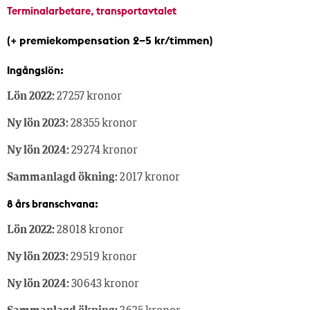
Terminalarbetare, transportavtalet
(+ premiekompensation 2–5 kr/timmen)
Ingångslön:
Lön 2022:
27 257 kronor
Ny lön 2023:
28 355 kronor
Ny lön 2024:
29 274 kronor
Sammanlagd ökning:
2 017 kronor
8 års branschvana:
Lön 2022:
28 018 kronor
Ny lön 2023:
29 519 kronor
Ny lön 2024:
30 643 kronor