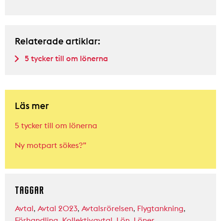
Relaterade artiklar:
5 tycker till om lönerna
Läs mer
5 tycker till om lönerna
Ny motpart sökes?”
TAGGAR
Avtal
,
Avtal 2023
,
Avtalsrörelsen
,
Flygtankning
,
Förhandling
,
Kollektivavtal
,
Lön
,
Löner