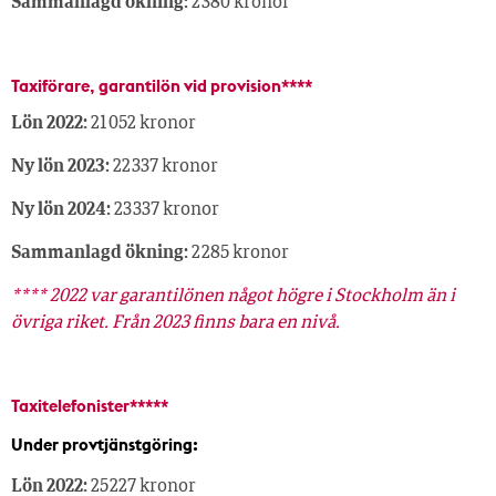
Sammanlagd ökning:
2 380 kronor
Taxiförare, garantilön vid provision****
Lön 2022:
21 052 kronor
Ny lön 2023:
22 337 kronor
Ny lön 2024:
23 337 kronor
Sammanlagd ökning:
2 285 kronor
**** 2022 var garantilönen något högre i Stockholm än i
övriga riket. Från 2023 finns bara en nivå.
Taxitelefonister*****
Under provtjänstgöring:
Lön 2022:
25 227 kronor