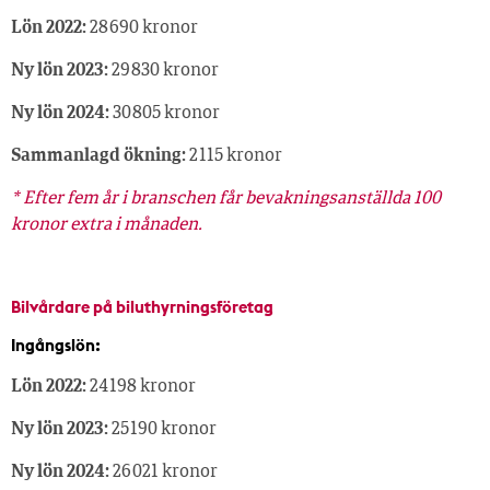
Lön 2022:
28 690 kronor
Ny lön 2023:
29 830 kronor
Ny lön 2024:
30 805 kronor
Sammanlagd ökning:
2 115 kronor
* Efter fem år i branschen får bevakningsanställda 100
kronor extra i månaden.
Bilvårdare på biluthyrningsföretag
Ingångslön:
Lön 2022:
24 198 kronor
Ny lön 2023:
25 190 kronor
Ny lön 2024:
26 021 kronor