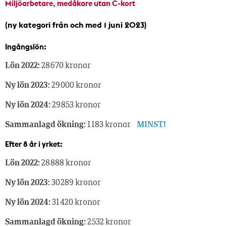
Miljöarbetare, medåkare utan C-kort
(ny kategori från och med 1 juni 2023)
Ingångslön:
Lön 2022:
28 670 kronor
Ny lön 2023:
29 000 kronor
Ny lön 2024:
29 853 kronor
Sammanlagd ökning:
1 183 kronor
MINST!
Efter 8 år i yrket:
Lön 2022:
28 888 kronor
Ny lön 2023:
30 289 kronor
Ny lön 2024:
31 420 kronor
Sammanlagd ökning:
2 532 kronor