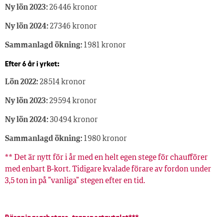
Ny lön 2023:
26 446 kronor
Ny lön 2024:
27 346 kronor
Sammanlagd ökning:
1 981 kronor
Efter 6 år i yrket:
Lön 2022:
28 514 kronor
Ny lön 2023:
29 594 kronor
Ny lön 2024:
30 494 kronor
Sammanlagd ökning:
1 980 kronor
** Det är nytt för i år med en helt egen stege för chaufförer
med enbart B-kort. Tidigare kvalade förare av fordon under
3,5 ton in på ”vanliga” stegen efter en tid.