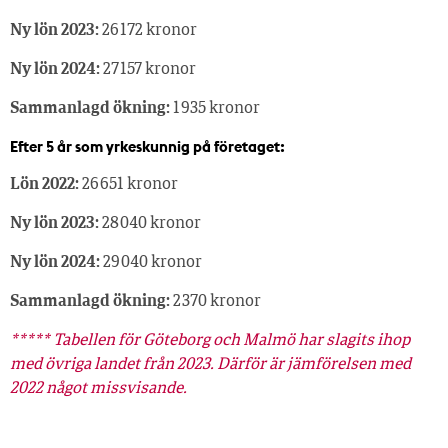
Ny lön 2023:
26 172 kronor
Ny lön 2024:
27 157 kronor
Sammanlagd ökning:
1 935 kronor
Efter 5 år som yrkeskunnig på företaget:
Lön 2022:
26 651 kronor
Ny lön 2023:
28 040 kronor
Ny lön 2024:
29 040 kronor
Sammanlagd ökning:
2 370 kronor
***** Tabellen för Göteborg och Malmö har slagits ihop
med övriga landet från 2023. Därför är jämförelsen med
2022 något missvisande.