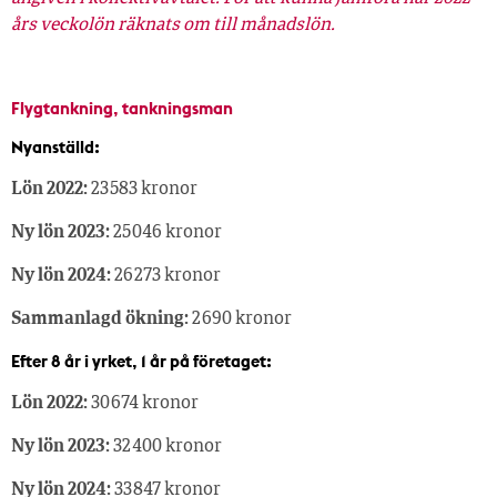
års veckolön räknats om till månadslön.
Flygtankning, tankningsman
Nyanställd:
Lön 2022:
23 583 kronor
Ny lön 2023:
25 046 kronor
Ny lön 2024:
26 273 kronor
Sammanlagd ökning:
2 690 kronor
Efter 8 år i yrket, 1 år på företaget:
Lön 2022:
30 674 kronor
Ny lön 2023:
32 400 kronor
Ny lön 2024:
33 847 kronor