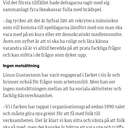
Vid det första tillfället hade deltagarna tagit med sig
sammanlagt fyra Ikeakassar fulla med brädspel.
– Jag tycker att det är hyfsat lätt att rekrytera människor
som vill komma till speldagarna jämfört med om man ska
vara med på en kurs eller ett demokratiskt medlemsmöte.
Även om syftet är att vi ska ha roligt och lära känna
varandra så är vi alltid beredda på att prata fackliga frågor
och kan stötta i de frågor som dyker upp.
Ingen motsättning
Linus Gustavsson har varit engagerad i facket i tio år och
brinner också för frågor som arbetsmiljö. Men han ser
ingen motsättningen mellan att ha sociala aktiviteter och
facklig kärnverksamhet.
– Vi i facken har tappat i organisationsgrad sedan 1990-talet
och måste göra nya grejer för att få med folk till
verksamheten. Det är klart vi kan sitta och vänta på att folk
ska gå med, men det kanske är bättre att vara ute och träffa