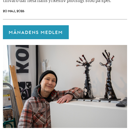
tillvaro där hela hans yrkesliv plötsligt stod på spel.
20 MAJ, 2026
MÅNADENS MEDLEM