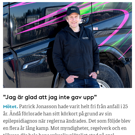
”Jag är glad att jag inte gav upp”
Mötet.
Patrick Jonasson hade varit helt fri från anfall i 25
år. Ändå förlorade han sitt körkort på grund av sin
epilepsidiagnos när reglerna ändrades. Det som följde blev
en flera år lång kamp. Mot myndigheter, regelverk och en