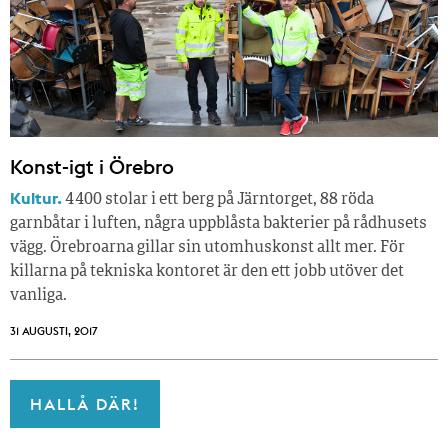
Konst-igt i Örebro
Kultur.
4 400 stolar i ett berg på Järntorget, 88 röda
garnbåtar i luften, några uppblåsta bakterier på rådhusets
vägg. Örebroarna gillar sin utomhuskonst allt mer. För
killarna på tekniska kontoret är den ett jobb utöver det
vanliga.
31 AUGUSTI, 2017
HALLÅ DÄR!