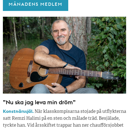
MÅNADENS MEDLEM
”Nu ska jag leva min dröm”
Konstnärssjäl.
När klasskompisarna stojade på utflykterna
satt Remzi Halimi på en sten och målade träd. Besjälade,
tyckte han. Vid årsskiftet trappar han ner chaufförsjobbet