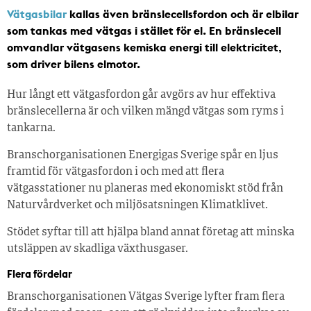
Vätgasbilar
kallas även bränslecellsfordon och är elbilar
som tankas med vätgas i stället för el. En bränslecell
omvandlar vätgasens kemiska energi till elektricitet,
som driver bilens elmotor.
Hur långt ett vätgasfordon går avgörs av hur effektiva
bränslecellerna är och vilken mängd vätgas som ryms i
tankarna.
Branschorganisationen Energigas Sverige spår en ljus
framtid för vätgasfordon i och med att flera
vätgasstationer nu planeras med ekonomiskt stöd från
Naturvårdverket och miljösatsningen Klimatklivet.
Stödet syftar till att hjälpa bland annat företag att minska
utsläppen av skadliga växthusgaser.
Flera fördelar
Branschorganisationen Vätgas Sverige lyfter fram flera