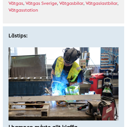
Vätgas
,
Vätgas Sverige
,
Vätgasbilar
,
Vätgaslastbilar
,
Vätgasstation
Lästips:
I hamnen måste allt klaffa