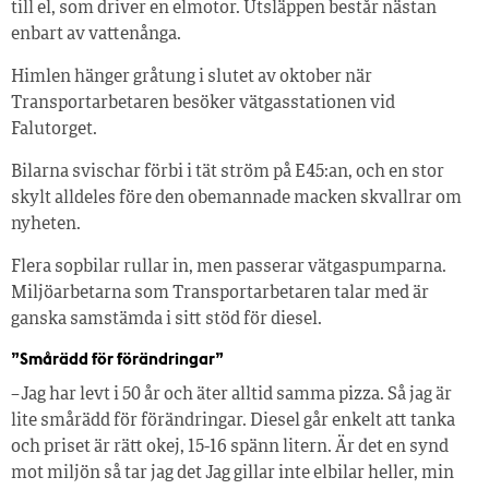
till el, som driver en elmotor. Utsläppen består nästan
enbart av vattenånga.
Himlen hänger gråtung i slutet av oktober när
Transportarbetaren besöker vätgasstationen vid
Falutorget.
Bilarna svischar förbi i tät ström på E45:an, och en stor
skylt alldeles före den obemannade macken skvallrar om
nyheten.
Flera sopbilar rullar in, men passerar vätgaspumparna.
Miljöarbetarna som Transportarbetaren talar med är
ganska samstämda i sitt stöd för diesel.
”Smårädd för förändringar”
– Jag har levt i 50 år och äter alltid samma pizza. Så jag är
lite smårädd för förändringar. Diesel går enkelt att tanka
och priset är rätt okej, 15-16 spänn litern. Är det en synd
mot miljön så tar jag det Jag gillar inte elbilar heller, min