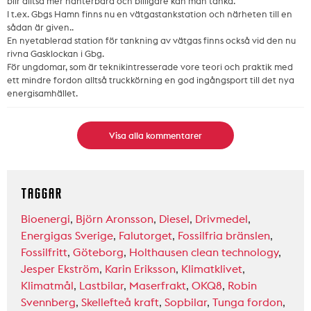
blir alltså mer hanterbara och billigare kan man tänka.
I t.ex. Gbgs Hamn finns nu en vätgastankstation och närheten till en
sådan är given..
En nyetablerad station för tankning av vätgas finns också vid den nu
rivna Gasklockan i Gbg.
För ungdomar, som är teknikintresserade vore teori och praktik med
ett mindre fordon alltså truckkörning en god ingångsport till det nya
energisamhället.
Visa alla kommentarer
TAGGAR
Bioenergi
,
Björn Aronsson
,
Diesel
,
Drivmedel
,
Energigas Sverige
,
Falutorget
,
Fossilfria bränslen
,
Fossilfritt
,
Göteborg
,
Holthausen clean technology
,
Jesper Ekström
,
Karin Eriksson
,
Klimatklivet
,
Klimatmål
,
Lastbilar
,
Maserfrakt
,
OKQ8
,
Robin
Svennberg
,
Skellefteå kraft
,
Sopbilar
,
Tunga fordon
,