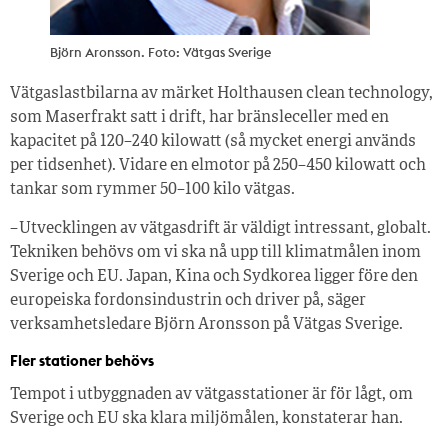
Björn Aronsson. Foto: Vätgas Sverige
Vätgaslastbilarna av märket Holthausen clean technology,
som Maserfrakt satt i drift, har bränsleceller med en
kapacitet på 120–240 kilowatt (så mycket energi används
per tidsenhet). Vidare en elmotor på 250–450 kilowatt och
tankar som rymmer 50–100 kilo vätgas.
– Utvecklingen av vätgasdrift är väldigt intressant, globalt.
Tekniken behövs om vi ska nå upp till klimatmålen inom
Sverige och EU. Japan, Kina och Sydkorea ligger före den
europeiska fordonsindustrin och driver på, säger
verksamhetsledare Björn Aronsson på Vätgas Sverige.
Fler stationer behövs
Tempot i utbyggnaden av vätgasstationer är för lågt, om
Sverige och EU ska klara miljömålen, konstaterar han.