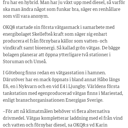
fru har en hybrid. Man har ju växt upp med diesel, så varför
ska man ändra något som funkar bra, säger en renhållare
som vill vara anonym.
OKQ8 startade sin första vätgasmack i samarbete med
energibolaget Skellefteå kraft som säger sig enbart
producera el från förnybara källor som vatten- och
vindkraft samt bioenergi. Så kallad grön vätgas. De bägge
bolagen planerar att öppna ytterligare två stationer i
Storuman och Umeå.
I Göteborg finns redan en vätgasstation i hamnen.
Därutöver har en mack öppnats i bland annat Håbo längs
E6, en i Nykvarn och en vid E4 i Ljungby. Världens första
tankstation med egenproducerad vätgas finns i Mariestad,
enligt branschorganisationen Energigas Sverige.
– För att nå klimatmålen behöver vi flera alternativa
drivmedel. Vätgas kompletterar laddning med el från vind
och vatten och förnybar diesel, sa OKQ8:s vd Karin