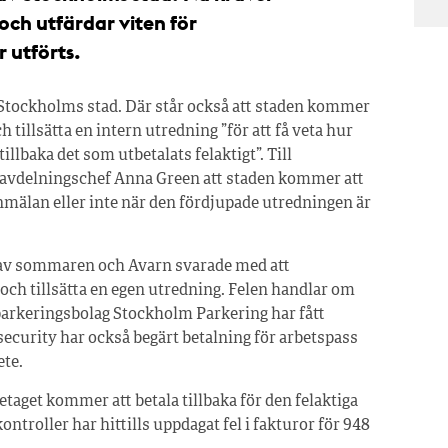
och utfärdar viten för
 utförts.
 Stockholms stad. Där står också att staden kommer
tillsätta en intern utredning ”för att få veta hur
illbaka det som utbetalats felaktigt”. Till
 avdelningschef Anna Green att staden kommer att
anmälan eller inte när den fördjupade utredningen är
n av sommaren och Avarn svarade med att
och tillsätta en egen utredning. Felen handlar om
arkeringsbolag Stockholm Parkering har fått
curity har också begärt betalning för arbetspass
ete.
etaget kommer att betala tillbaka för den felaktiga
ontroller har hittills uppdagat fel i fakturor för 948