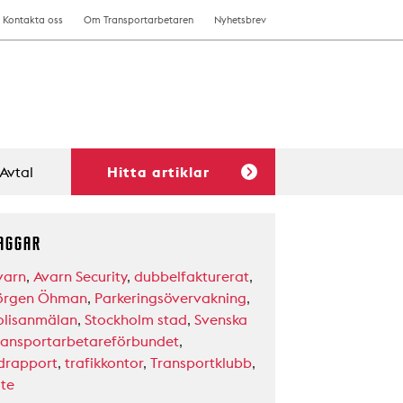
Kontakta oss
Om Transportarbetaren
Nyhetsbrev
Avtal
Hitta artiklar
AGGAR
varn
,
Avarn Security
,
dubbelfakturerat
,
örgen Öhman
,
Parkeringsövervakning
,
olisanmälan
,
Stockholm stad
,
Svenska
ransportarbetareförbundet
,
idrapport
,
trafikkontor
,
Transportklubb
,
ite