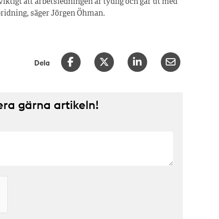
iktigt att arbetsledningen är tydlig och går ut med
spridning, säger Jörgen Öhman.
Dela
a gärna artikeln!