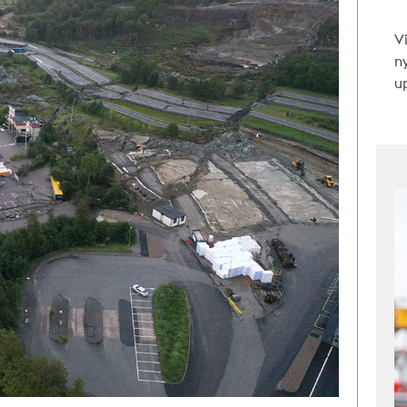
V
n
up