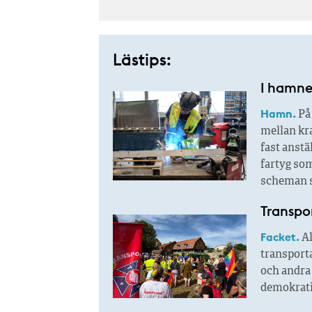
Lästips:
I hamne
Hamn.
På 
mellan kra
fast anstä
fartyg so
scheman s
Transpo
Facket.
Al
transport
och andra
demokratis