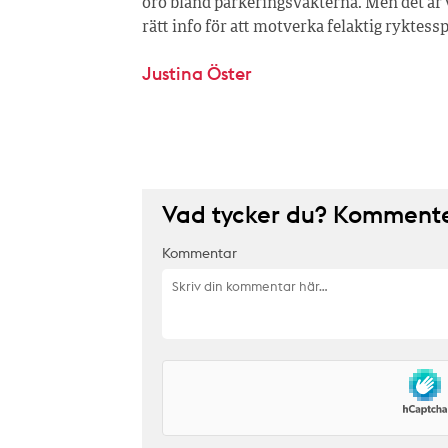
oro bland parkeringsvakterna. Men det är v
rätt info för att motverka felaktig ryktes
Justina Öster
Vad tycker du? Kommenter
Kommentar