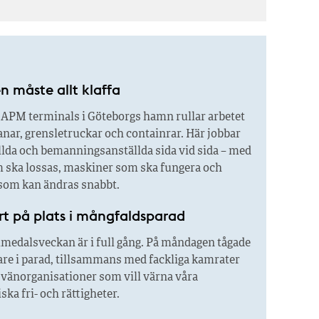
n måste allt klaffa
APM terminals i Göteborgs hamn rullar arbetet
nar, grensletruckar och containrar. Här jobbar
llda och bemanningsanställda sida vid sida – med
m ska lossas, maskiner som ska fungera och
om kan ändras snabbt.
rt på plats i mångfaldsparad
medalsveckan är i full gång. På måndagen tågade
are i parad, tillsammans med fackliga kamrater
 vänorganisationer som vill värna våra
ka fri- och rättigheter.