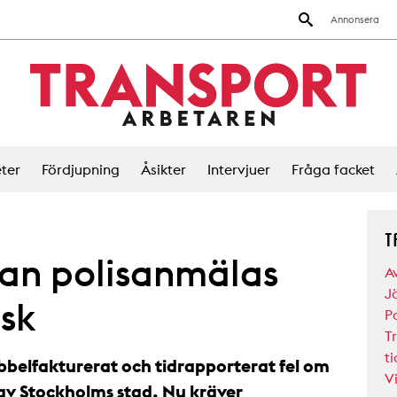
Annonsera
ter
Fördjupning
Åsikter
Intervjuer
Fråga facket
T
kan polisanmälas
A
J
usk
P
T
t
bbelfakturerat och tidrapporterat fel om
V
av Stockholms stad. Nu kräver