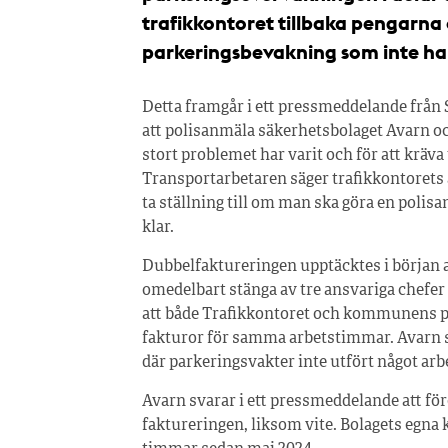
trafikkontoret tillbaka pengarna 
parkeringsbevakning som inte har
Detta framgår i ett pressmeddelande från
att polisanmäla säkerhetsbolaget Avarn och 
stort problemet har varit och för att kräva t
Transportarbetaren säger trafikkontorets
ta ställning till om man ska göra en polis
klar.
Dubbelfakturer­ing­en upptäcktes i börja
omedelbart stänga av tre ansvariga chefer 
att både Trafikkontoret och kommunens p
fakturor för samma arbetstimmar. Avarn se
där parkeringsvakter inte utfört något arb
Avarn svarar i ett pressmeddelande att för
faktureringen, liksom vite. Bolagets egna k