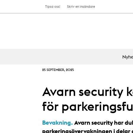
Tipsa oss!
Skriv en insändare
Nyhe
25 SEPTEMBER, 2025
Avarn security 
för parkeringsf
Bevakning.
Avarn security har du
parkeringsövervakningen i delar 