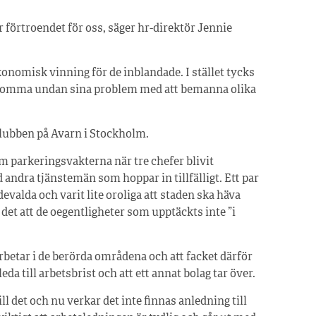
ar förtroendet för oss, säger hr-direktör Jennie
ekonomisk vinning för de inblandade. I stället tycks
öka komma undan sina problem med att bemanna olika
lubben på Avarn i Stockholm.
om parkeringsvakterna när tre chefer blivit
andra tjänstemän som hoppar in tillfälligt. Ett par
devalda och varit lite oroliga att staden ska häva
det att de oegentligheter som upptäckts inte ”i
rbetar i de berörda områdena och att facket därför
da till arbetsbrist och att ett annat bolag tar över.
ill det och nu verkar det inte finnas anledning till