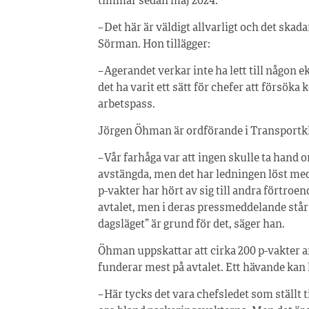
timmar sedan maj 2024.
– Det här är väldigt allvarligt och det skad
Sörman. Hon tillägger:
– Agerandet verkar inte ha lett till någon 
det ha varit ett sätt för chefer att förs
arbetspass.
Jörgen Öhman är ordförande i Transportk
– Vår farhåga var att ingen skulle ta hand 
avstängda, men det har ledningen löst med 
p-vakter har hört av sig till andra förtroen
avtalet, men i deras pressmeddelande står 
dagsläget” är grund för det, säger han.
Öhman uppskattar att cirka 200 p-vakter a
funderar mest på avtalet. Ett hävande kan le
– Här tycks det vara chefsledet som ställt t