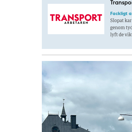
Transpor
Fackligt 
Slopat kar
genom tyd
lyft de vi