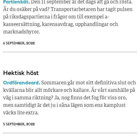
Partienkät.
Den 11 september är det dags att gå och rösta.
Är du osäker på vad? Transportarbetaren har tagit pulsen
på riksdagspartierna i frågor om till exempel a-
kasseersättning, karensavdrag, upphandlingar och
marknadshyror.
6 SEPTEMBER, 2022
Hektisk höst
Ordförandeord.
Sommaren går mot sitt definitiva slut och
kvällarna blir allt mörkare och kallare. Är vårt samhälle på
väg i samma riktning? Ja, nog finns det fog för viss oro,
men samtidigt är det ju i såna lägen som ens kamplust
väcks lite extra.
5 SEPTEMBER, 2022