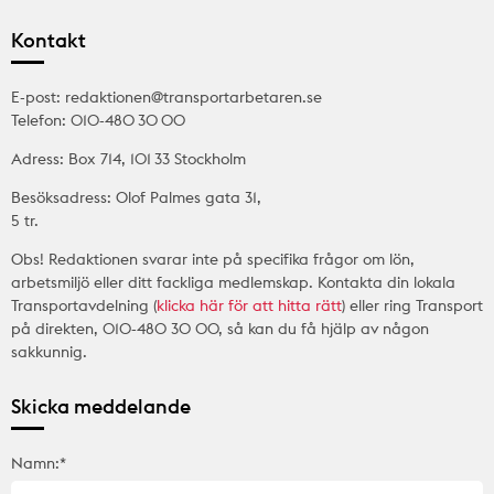
Kontakt
E-post: redaktionen@transportarbetaren.se
Telefon: 010-480 30 00
Adress: Box 714, 101 33 Stockholm
Besöksadress: Olof Palmes gata 31,
5 tr.
Obs! Redaktionen svarar inte på specifika frågor om lön,
arbetsmiljö eller ditt fackliga medlemskap. Kontakta din lokala
Transportavdelning (
klicka här för att hitta rätt
) eller ring Transport
på direkten, 010-480 30 00, så kan du få hjälp av någon
sakkunnig.
Skicka meddelande
Namn:*