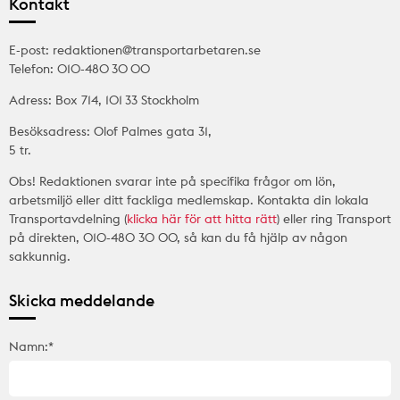
Kontakt
E-post: redaktionen@transportarbetaren.se
Telefon: 010-480 30 00
Adress: Box 714, 101 33 Stockholm
Besöksadress: Olof Palmes gata 31,
5 tr.
Obs! Redaktionen svarar inte på specifika frågor om lön,
arbetsmiljö eller ditt fackliga medlemskap. Kontakta din lokala
Transportavdelning (
klicka här för att hitta rätt
) eller ring Transport
på direkten, 010-480 30 00, så kan du få hjälp av någon
sakkunnig.
Skicka meddelande
Namn:*