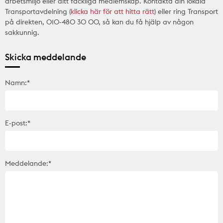
arbetsmiljö eller ditt fackliga medlemskap. Kontakta din lokala
Transportavdelning (
klicka här för att hitta rätt
) eller ring Transport
på direkten, 010-480 30 00, så kan du få hjälp av någon
sakkunnig.
Skicka meddelande
Namn:*
E-post:*
Meddelande:*