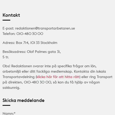
Kontakt
E-post: redaktionen@transportarbetaren.se
Telefon: 010-480 30 00
Adress: Box 714, 101 33 Stockholm
Besöksadress: Olof Palmes gata 31,
5 tr.
Obs! Redaktionen svarar inte på specifika frågor om lön,
arbetsmiljö eller ditt fackliga medlemskap. Kontakta din lokala
Transportavdelning (
klicka här för att hitta rätt
) eller ring Transport
på direkten, 010-480 30 00, så kan du få hjälp av någon
sakkunnig.
Skicka meddelande
Namn:*