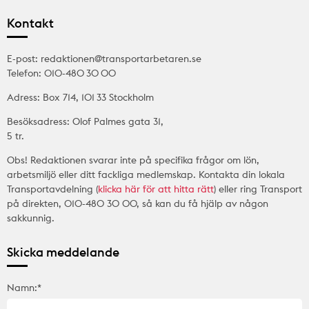
Kontakt
E-post: redaktionen@transportarbetaren.se
Telefon: 010-480 30 00
Adress: Box 714, 101 33 Stockholm
Besöksadress: Olof Palmes gata 31,
5 tr.
Obs! Redaktionen svarar inte på specifika frågor om lön,
arbetsmiljö eller ditt fackliga medlemskap. Kontakta din lokala
Transportavdelning (
klicka här för att hitta rätt
) eller ring Transport
på direkten, 010-480 30 00, så kan du få hjälp av någon
sakkunnig.
Skicka meddelande
Namn:*