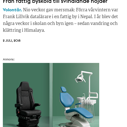
Från fattig byskola till svindlande höjder
Volontär.
Nio veckor gav mersmak: Förra vårvintern var
Frank Lillvik datalärare i en fattig by i Nepal. I år blev det
några veckor i skolan och byn igen – sedan vandring och
klättring i Himalaya.
2 JULI, 2018
Annons: