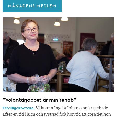
MÅNADENS MEDLEM
”Volontärjobbet är min rehab”
Frivilligarbetare.
Väktaren Ingela Johansson kraschade.
Efter en tid i lugn och tystnad fick hon tid att göra det hon