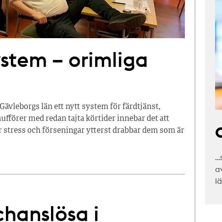
stem – orimliga
 Gävleborgs län ett nytt system för färdtjänst,
fförer med redan tajta körtider innebar det att
C
r stress och förseningar ytterst drabbar dem som är
…
a
l
chanslösa i