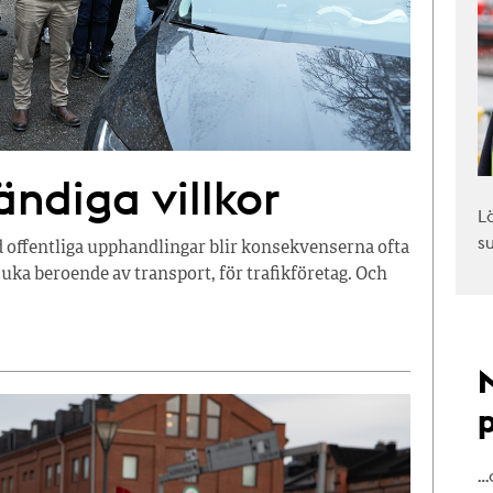
ändiga villkor
L
s
d offentliga upphandlingar blir konsekvenserna ofta
sjuka beroende av transport, för trafikföretag. Och
…