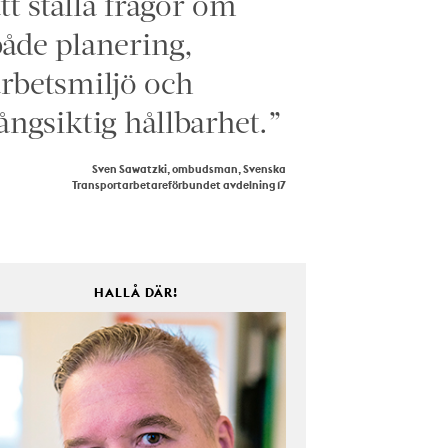
tt ställa frågor om
åde planering,
rbetsmiljö och
ångsiktig hållbarhet.”
Sven Sawatzki, ombudsman, Svenska
Transportarbetareförbundet avdelning 17
HALLÅ DÄR!