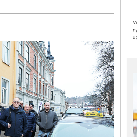
V
n
up