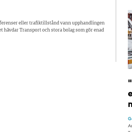
ferenser eller trafiktillstånd vann upphandlingen
et hävdar Transport och stora bolag som gör enad
e
G
A