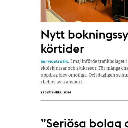
Nytt bokningssy
körtider
Servicetrafik.
I maj införde trafikbolaget i
skolskjutsar och sjukresor. För många chau
uppdrag blev omöjliga. Och dagligen se hu
i behov av transport.
23 SEPTEMBER, 2024
”Seriösa bolag 