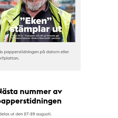
äs papperstidningen på datorn eller
urfplattan.
Nästa nummer av
papperstidningen
delas ut den 27–28 augusti.