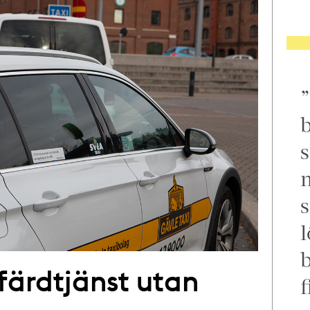
b
s
m
s
l
 färdtjänst utan
f