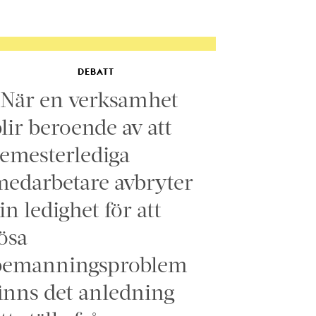
DEBATT
”När en verksamhet
lir beroende av att
emesterlediga
edarbetare avbryter
in ledighet för att
ösa
bemanningsproblem
inns det anledning