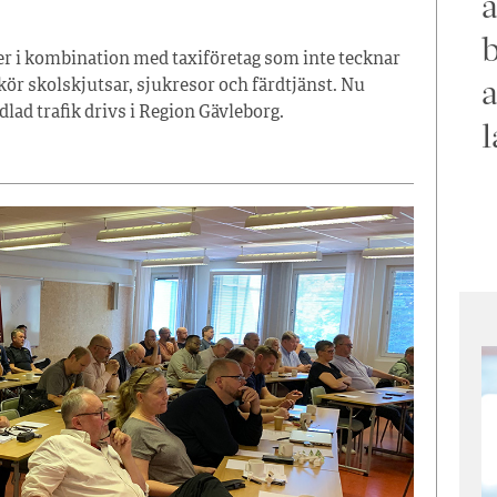
a
b
r i kombination med taxiföretag som inte tecknar
a
 kör skolskjutsar, sjukresor och färdtjänst. Nu
ad trafik drivs i Region Gävleborg.
l