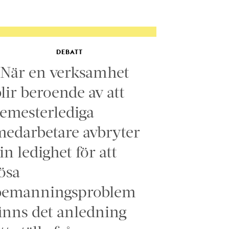
DEBATT
”När en verksamhet
lir beroende av att
emesterlediga
edarbetare avbryter
in ledighet för att
ösa
bemanningsproblem
inns det anledning