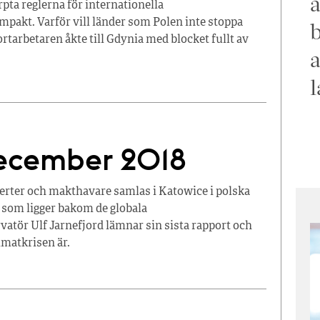
a
pta reglerna för internationella
ompakt. Varför vill länder som Polen inte stoppa
b
arbetaren åkte till Gdynia med blocket fullt av
a
l
december 2018
rter och makthavare samlas i Katowice i polska
n som ligger bakom de globala
atör Ulf Jarnefjord lämnar sin sista rapport och
imatkrisen är.