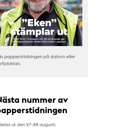
äs papperstidningen på datorn eller
urfplattan.
Nästa nummer av
papperstidningen
delas ut den 27–28 augusti.