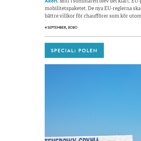
Åkeri.
Mitt i sommaren blev det klart. EU-p
mobilitetspaketet. De nya EU-reglerna sk
bättre villkor för chaufförer som kör uto
4 SEPTEMBER, 2020
SPECIAL: POLEN