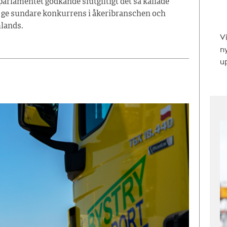
arlamentet godkände slutgiltigt det så kallade
a ge sundare konkurrens i åkeribranschen och
mlands.
V
n
up