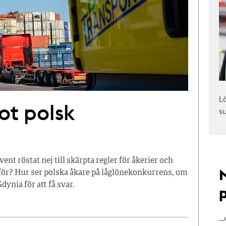
L
ot polsk
s
nt röstat nej till skärpta regler för åkerier och
för? Hur ser polska åkare på låglönekonkurrens, om
Gdynia för att få svar.
…