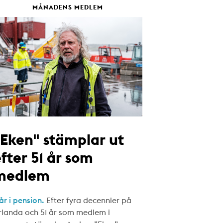
MÅNADENS MEDLEM
"Eken" stämplar ut
fter 51 år som
medlem
år i pension.
Efter fyra decennier på
rlanda och 51 år som medlem i