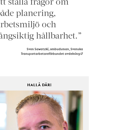
tt ställa frågor om
åde planering,
rbetsmiljö och
ångsiktig hållbarhet.”
Sven Sawatzki, ombudsman, Svenska
Transportarbetareförbundet avdelning 17
HALLÅ DÄR!