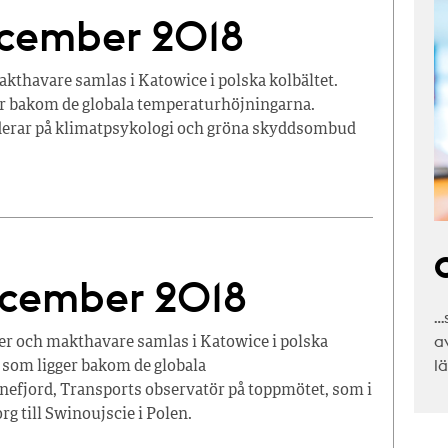
ecember 2018
kthavare samlas i Katowice i polska kolbältet.
ger bakom de globala temperaturhöjningarna.
nderar på klimatpsykologi och gröna skyddsombud
C
ecember 2018
…
a
r och makthavare samlas i Katowice i polska
l
n som ligger bakom de globala
efjord, Transports observatör på toppmötet, som i
g till Swinoujscie i Polen.