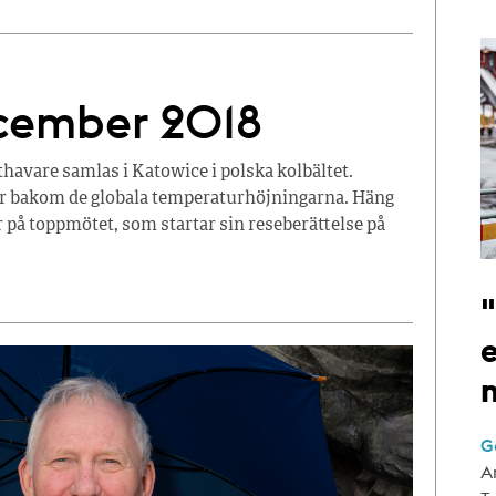
ecember 2018
avare samlas i Katowice i polska kolbältet.
ger bakom de globala temperaturhöjningarna. Häng
 på toppmötet, som startar sin reseberättelse på
e
G
A