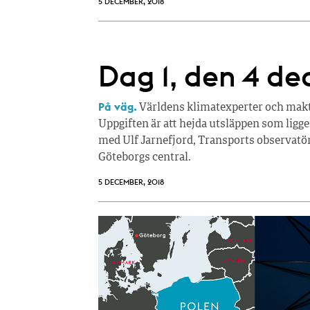
5 DECEMBER, 2018
Dag 1, den 4 d
På väg.
Världens klimatexperter och makth
Uppgiften är att hejda utsläppen som lig
med Ulf Jarnefjord, Transports observatör
Göteborgs central.
5 DECEMBER, 2018