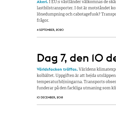
Åkeri.
I EU:s västländer välkomnas de skär
lastbilstransporter. I öst är motståndet k
lönedumpning och cabotagefusk? Transport
frågor.
4 SEPTEMBER, 2020
Dag 7, den 10 
Världsfacken träffas.
Världens klimatexpe
kolbältet. Uppgiften är att hejda utsläppe
temperaturhöjningarna. Transports observ
funderar på den fackliga utmaning som kl
10 DECEMBER, 2018