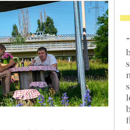
b
s
m
s
l
f