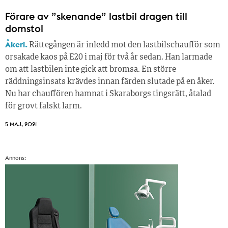
Förare av ”skenande” lastbil dragen till
domstol
Åkeri.
Rättegången är inledd mot den lastbilschaufför som
orsakade kaos på E20 i maj för två år sedan. Han larmade
om att lastbilen inte gick att bromsa. En större
räddningsinsats krävdes innan färden slutade på en åker.
Nu har chauffören hamnat i Skaraborgs tingsrätt, åtalad
för grovt falskt larm.
5 MAJ, 2021
Annons: