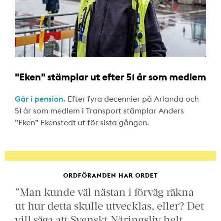
"Eken" stämplar ut efter 51 år som medlem
Går i pension.
Efter fyra decennier på Arlanda och
51 år som medlem i Transport stämplar Anders
”Eken” Ekenstedt ut för sista gången.
ORDFÖRANDEN HAR ORDET
”Man kunde väl nästan i förväg räkna
ut hur detta skulle utvecklas, eller? Det
vill säga att Svenskt Näringsliv helt