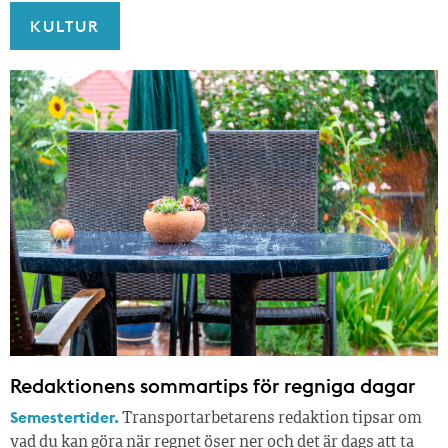
KULTUR
Redaktionens sommar­tips för regniga dagar
Semestertider.
Transportarbetarens redaktion tipsar om
vad du kan göra när regnet öser ner och det är dags att ta