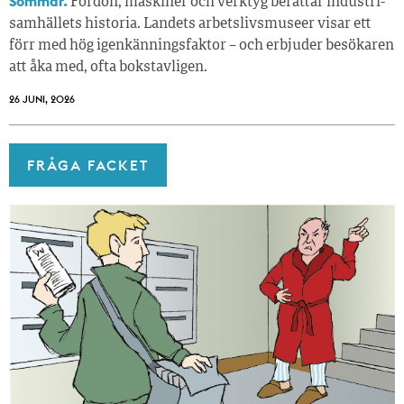
Sommar.
Fordon, maskiner och verktyg berättar industri­
samhällets historia. Landets arbetslivsmuseer visar ett
förr med hög igenkänningsfaktor – och erbjuder besökaren
att åka med, ofta bokstavligen.
26 JUNI, 2026
FRÅGA FACKET