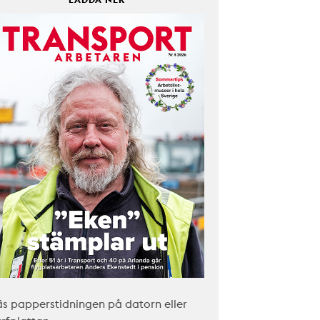
äs papperstidningen på datorn eller