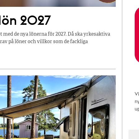
 lön 2027
t med de nya lönerna för 2027. Då ska yrkesaktiva
av på löner och villkor som de fackliga
V
n
up