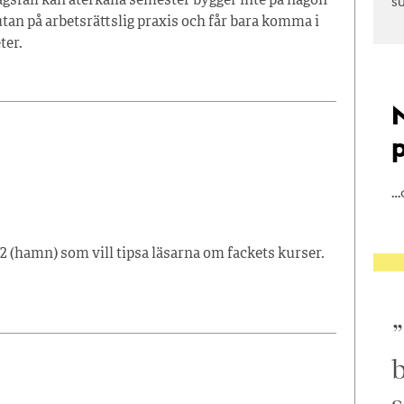
s
tagsfall kan återkalla semester bygger inte på någon
tan på arbetsrättslig praxis och får bara komma i
ter.
…
2 (hamn) som vill tipsa läsarna om fackets kurser.
b
s