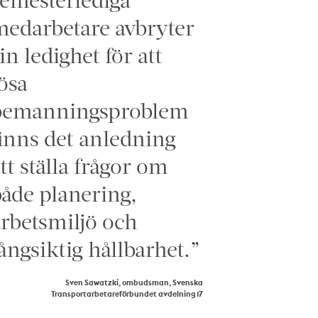
edarbetare avbryter
in ledighet för att
ösa
bemanningsproblem
inns det anledning
tt ställa frågor om
åde planering,
rbetsmiljö och
ångsiktig hållbarhet.”
Sven Sawatzki, ombudsman, Svenska
Transportarbetareförbundet avdelning 17