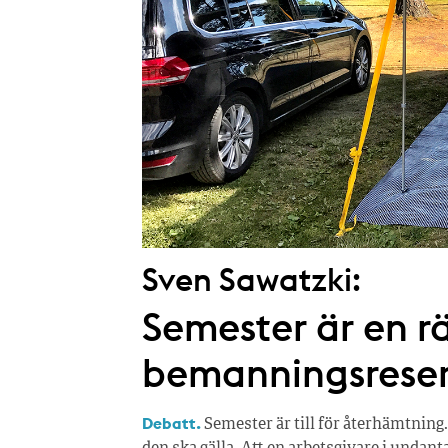
Sven Sawatzki:
Semester är en rä
bemanningsrese
Debatt.
Semester är till för återhämtning.