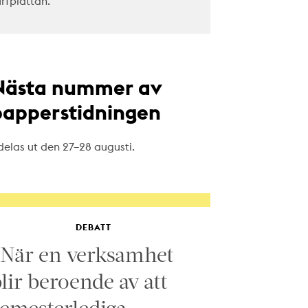
urfplattan.
Nästa nummer av
papperstidningen
delas ut den 27–28 augusti.
DEBATT
”När en verksamhet
lir beroende av att
emesterlediga