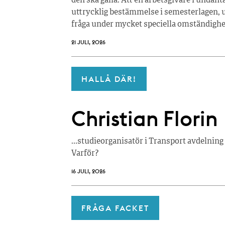
den ska gälla. Att en arbetsgivare i undan
uttrycklig bestämmelse i semesterlagen, u
fråga under mycket speciella omständighe
21 JULI, 2026
HALLÅ DÄR!
Christian Florin
…studieorganisatör i Transport avdelning 
Varför?
16 JULI, 2026
FRÅGA FACKET