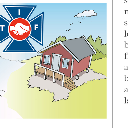
m
s
l
f
a
b
a
l