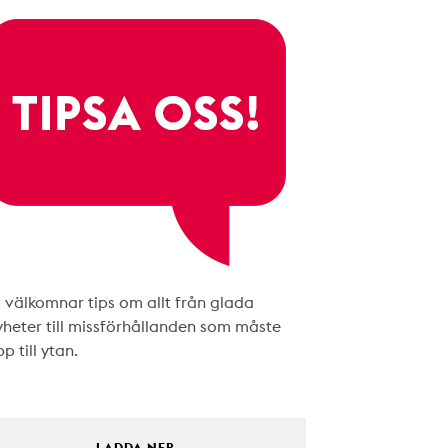
i välkomnar tips om allt från glada
yheter till missförhållanden som måste
p till ytan.
LADDA NER