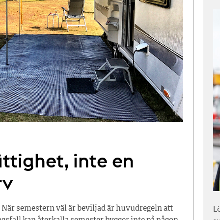
ttighet, inte en
rv
L
 När semestern väl är beviljad är huvudregeln att