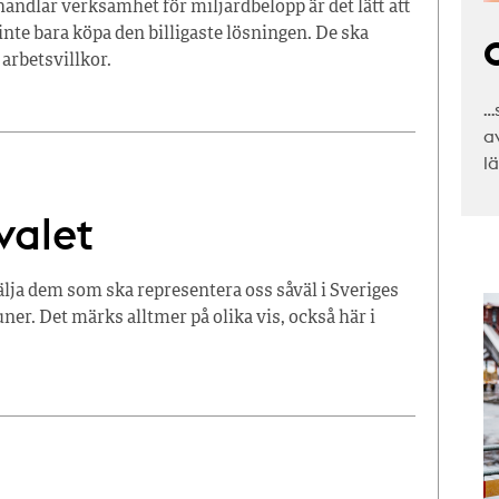
dlar verksamhet för miljardbelopp är det lätt att
inte bara köpa den billigaste lösningen. De ska
C
 arbetsvillkor.
…
a
l
valet
lja dem som ska representera oss såväl i Sveriges
er. Det märks alltmer på olika vis, också här i