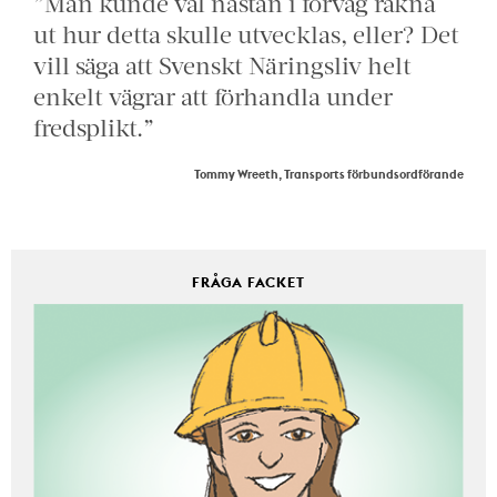
”Man kunde väl nästan i förväg räkna
ut hur detta skulle utvecklas, eller? Det
vill säga att Svenskt Näringsliv helt
enkelt vägrar att förhandla under
fredsplikt.”
Tommy Wreeth, Transports förbundsordförande
FRÅGA FACKET