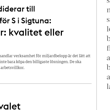
derar till
m
s
r S i Sigtuna:
l
: kvalitet eller
f
a
dlar verksamhet för miljardbelopp är det lätt att
inte bara köpa den billigaste lösningen. De ska
b
 arbetsvillkor.
a
l
valet