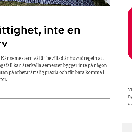
ttighet, inte en
rv
 När semestern väl är beviljad är huvudregeln att
tagsfall kan återkalla semester bygger inte på någon
tan på arbetsrättslig praxis och får bara komma i
ter.
V
n
up