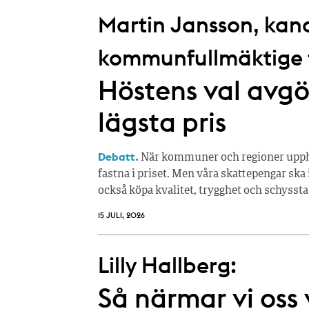
Martin Jansson, kandi
kommunfullmäktige fö
Höstens val avgör
lägsta pris
Debatt.
När kommuner och regioner upphan
fastna i priset. Men våra skattepengar ska 
också köpa kvalitet, trygghet och schyssta
15 JULI, 2026
Lilly Hallberg:
Så närmar vi oss 