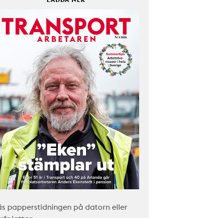
äs papperstidningen på datorn eller