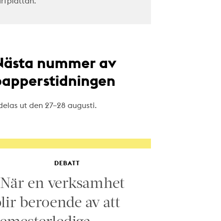
urfplattan.
Nästa nummer av
papperstidningen
delas ut den 27–28 augusti.
DEBATT
”När en verksamhet
lir beroende av att
emesterlediga