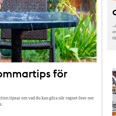
C
…
a
l
mmar­tips för
ion tipsar om vad du kan göra när regnet öser ner
s.