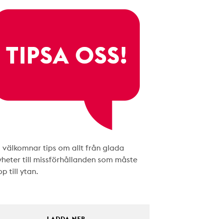
i välkomnar tips om allt från glada
yheter till missförhållanden som måste
p till ytan.
LADDA NER