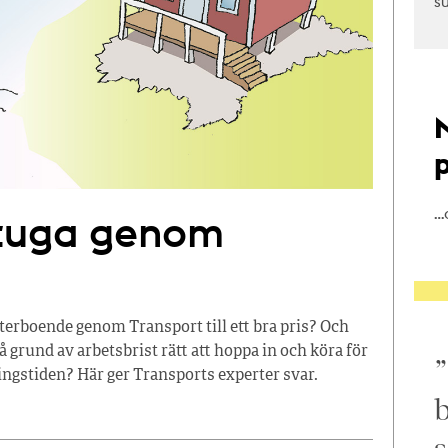
s
…
stuga genom
terboende genom Transport till ett bra pris? Och
å grund av arbetsbrist rätt att hoppa in och köra för
ingstiden? Här ger Transports experter svar.
b
s