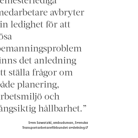
edarbetare avbryter
in ledighet för att
ösa
bemanningsproblem
inns det anledning
tt ställa frågor om
åde planering,
rbetsmiljö och
ångsiktig hållbarhet.”
Sven Sawatzki, ombudsman, Svenska
Transportarbetareförbundet avdelning 17