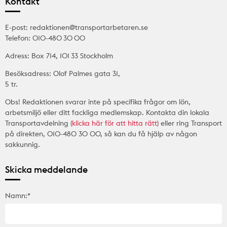
Kontakt
E-post: redaktionen@transportarbetaren.se
Telefon: 010-480 30 00
Adress: Box 714, 101 33 Stockholm
Besöksadress: Olof Palmes gata 31,
5 tr.
Obs! Redaktionen svarar inte på specifika frågor om lön,
arbetsmiljö eller ditt fackliga medlemskap. Kontakta din lokala
Transportavdelning (
klicka här för att hitta rätt
) eller ring Transport
på direkten, 010-480 30 00, så kan du få hjälp av någon
sakkunnig.
Skicka meddelande
Namn:*