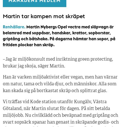
MÅNADENS MEDLEM
Martin tar kampen mot skräpet
Renhållare.
Martin Nybergs Opel vectra med släpvagn är
belamrad med soppåsar, handskar, krattor, sopborstar,
griptång och båtshake. På dagarna hämtar han sopor, på
fritiden plockar han skräp.
– Jag är miljökonsult med inriktning green protecting,
brukar jag skoja, säger Martin.
Han är varken miljöaktivist eller vegan, men han värnar
om natur, tama och vilda djur, och människor. Alla som
kan skada sig på bortkastat skräp och splittrat glas.
Vi träffas vid Kode station utanför Kungälv, Västra
Götaland, när Martin slutat för dagen. På sitt betalda
miljöjobb. Nu civilklädd och beväpnad med griptång och
svart sopsäck spanar han genast in skräpande godis- och