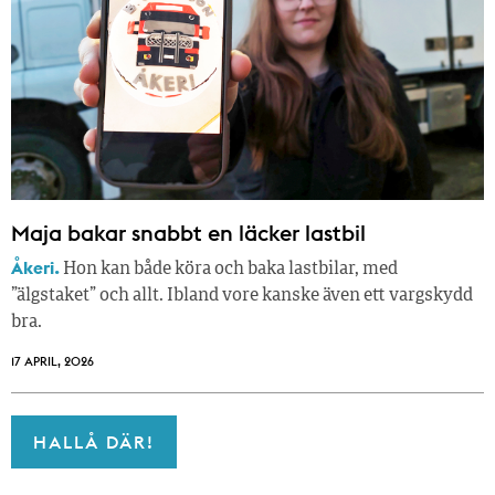
Maja bakar snabbt en läcker lastbil
Åkeri.
Hon kan både köra och baka lastbilar, med
”älgstaket” och allt. Ibland vore kanske även ett vargskydd
bra.
17 APRIL, 2026
HALLÅ DÄR!