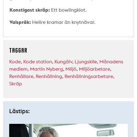
Konstigast skräp:
Ett bowlingklot.
Valspråk:
Hellre kramar än knytnävar.
TAGGAR
Kode
,
Kode station
,
Kungälv
,
Ljungskile
,
Månadens
medlem
,
Martin Nyberg
,
Miljö
,
Miljöarbetare
,
Renhållare
,
Renhållning
,
Renhållningsarbetare
,
Skräp
Lästips: