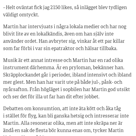
– Helt oväntat fick jag 2 150 likes, så inlägget blev tydligen
väldigt omtyckt.
Martin har intervjuats i några lokala medier och har nog
blivit lite av en lokalkändis, även om han själv inte
använder ordet. Han avbryter sig, vinkar åt ett par killar
som far förbi i var sin epatraktor och hälsar tillbaka.
Musik är ett annat intresse och Martin har en rad olika
instrument därhemma. Är en pryloman, bekänner han.
Skräpplockandet går i perioder, ibland intensivt och ibland
mer glest. Men han har varit ute på både jul-, påsk- och
nyårsafton. Från högläget i sopbilen har Martin god utsikt
och ser det för illa ut far han dit efter jobbet.
Debatten om konsumtion, att inte äta kött och åka tåg
i stället för flyg, kan bli ganska hetsig och intresserar inte
Martin. Alla resonerar olika, men att inte skräpa ner är
ändå en sak de flesta bör kunna enas om, tycker Martin