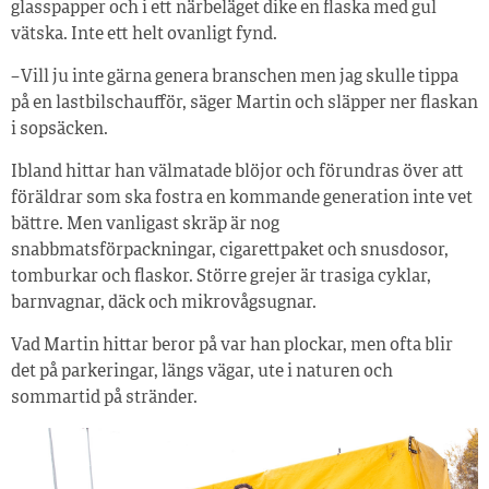
glasspapper och i ett närbeläget dike en flaska med gul
vätska. Inte ett helt ovanligt fynd.
– Vill ju inte gärna genera branschen men jag skulle tippa
på en lastbilschaufför, säger Martin och släpper ner flaskan
i sopsäcken.
Ibland hittar han välmatade blöjor och förundras över att
föräldrar som ska fostra en kommande generation inte vet
bättre. Men vanligast skräp är nog
snabbmatsförpackningar, cigarettpaket och snusdosor,
tomburkar och flaskor. Större grejer är trasiga cyklar,
barnvagnar, däck och mikrovågsugnar.
Vad Martin hittar beror på var han plockar, men ofta blir
det på parkeringar, längs vägar, ute i naturen och
sommartid på stränder.