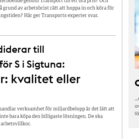
terboende genom Transport till ett bra pris? Och
å grund av arbetsbrist rätt att hoppa in och köra för
ingstiden? Här ger Transports experter svar.
derar till
r S i Sigtuna:
: kvalitet eller
C
…
a
dlar verksamhet för miljardbelopp är det lätt att
l
inte bara köpa den billigaste lösningen. De ska
 arbetsvillkor.