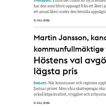
Transport.
Finns det chans att hyra semes
har den som blivit uppsagd från ett åkeri p
ett annat åkeri under den betalda uppsägn
15 JULI, 2026
Martin Jansson, kandi
kommunfullmäktige fö
Höstens val avgör
lägsta pris
Debatt.
När kommuner och regioner upphan
fastna i priset. Men våra skattepengar ska 
också köpa kvalitet, trygghet och schyssta
15 JULI, 2026