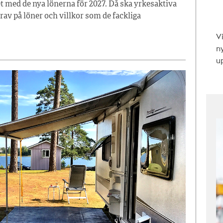
t med de nya lönerna för 2027. Då ska yrkesaktiva
av på löner och villkor som de fackliga
V
n
up