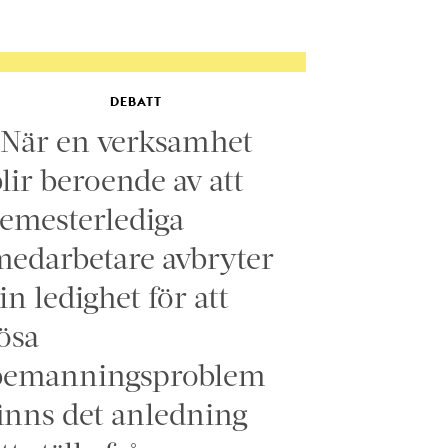
DEBATT
”När en verksamhet
lir beroende av att
emesterlediga
edarbetare avbryter
in ledighet för att
ösa
bemanningsproblem
inns det anledning