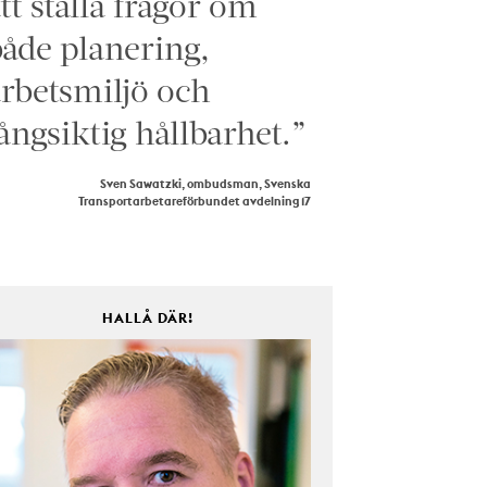
tt ställa frågor om
åde planering,
rbetsmiljö och
ångsiktig hållbarhet.”
Sven Sawatzki, ombudsman, Svenska
Transportarbetareförbundet avdelning 17
HALLÅ DÄR!