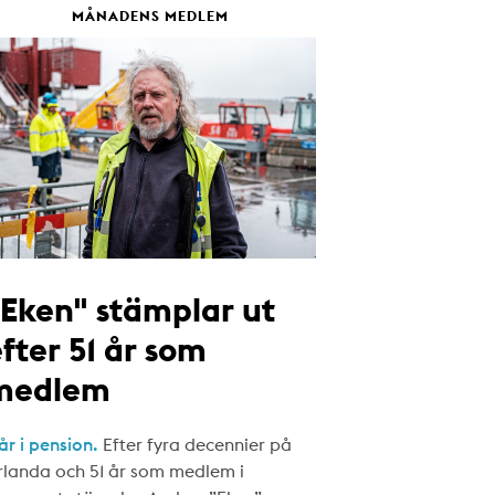
MÅNADENS MEDLEM
"Eken" stämplar ut
fter 51 år som
medlem
år i pension.
Efter fyra decennier på
rlanda och 51 år som medlem i