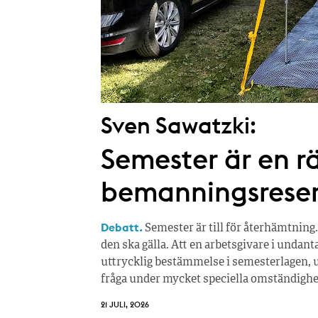
Sven Sawatzki:
Semester är en rä
bemanningsrese
Debatt.
Semester är till för återhämtning.
den ska gälla. Att en arbetsgivare i undan
uttrycklig bestämmelse i semesterlagen, u
fråga under mycket speciella omständighe
21 JULI, 2026