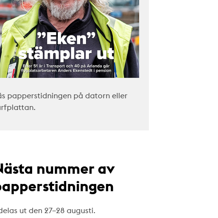
äs papperstidningen på datorn eller
urfplattan.
Nästa nummer av
papperstidningen
delas ut den 27–28 augusti.