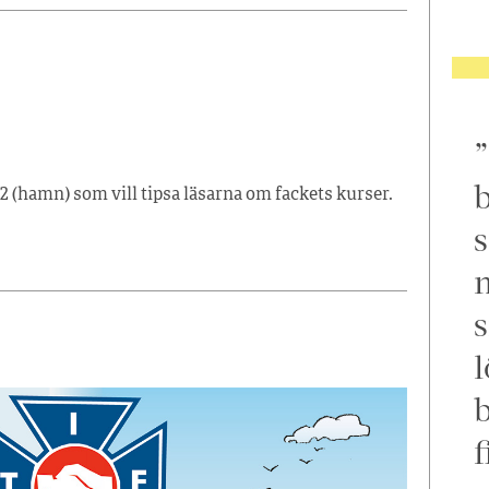
b
2 (hamn) som vill tipsa läsarna om fackets kurser.
s
m
s
l
f