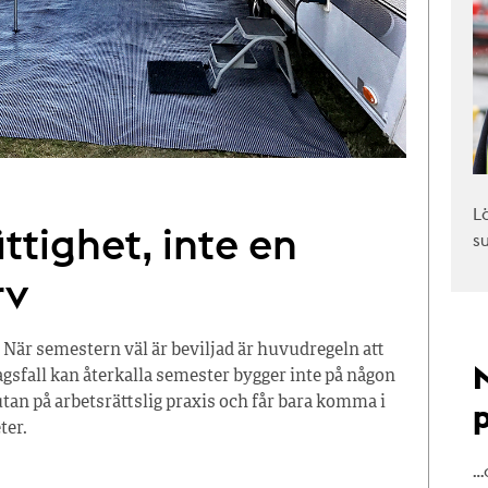
L
ttighet, inte en
s
rv
 När semestern väl är beviljad är huvudregeln att
tagsfall kan återkalla semester bygger inte på någon
tan på arbetsrättslig praxis och får bara komma i
ter.
…