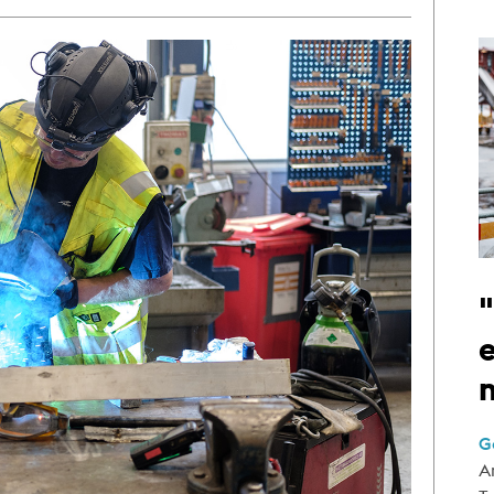
e
G
A