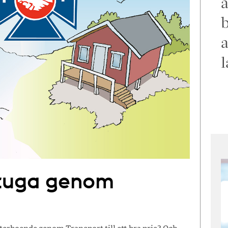
a
b
a
l
stuga genom