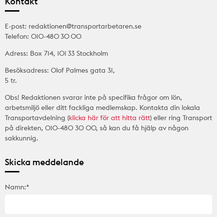
Kontakt
E-post: redaktionen@transportarbetaren.se
Telefon: 010-480 30 00
Adress: Box 714, 101 33 Stockholm
Besöksadress: Olof Palmes gata 31,
5 tr.
Obs! Redaktionen svarar inte på specifika frågor om lön,
arbetsmiljö eller ditt fackliga medlemskap. Kontakta din lokala
Transportavdelning (
klicka här för att hitta rätt
) eller ring Transport
på direkten, 010-480 30 00, så kan du få hjälp av någon
sakkunnig.
Skicka meddelande
Namn:*