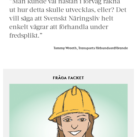
”Man kunde väl nästan i förväg räkna
ut hur detta skulle utvecklas, eller? Det
vill säga att Svenskt Näringsliv helt
enkelt vägrar att förhandla under
fredsplikt.”
Tommy Wreeth, Transports förbundsordförande
FRÅGA FACKET