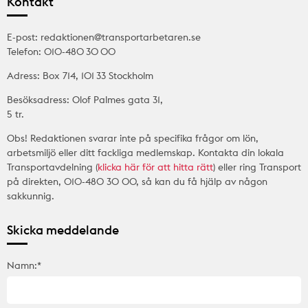
Kontakt
E-post: redaktionen@transportarbetaren.se
Telefon: 010-480 30 00
Adress: Box 714, 101 33 Stockholm
Besöksadress: Olof Palmes gata 31,
5 tr.
Obs! Redaktionen svarar inte på specifika frågor om lön,
arbetsmiljö eller ditt fackliga medlemskap. Kontakta din lokala
Transportavdelning (
klicka här för att hitta rätt
) eller ring Transport
på direkten, 010-480 30 00, så kan du få hjälp av någon
sakkunnig.
Skicka meddelande
Namn:*