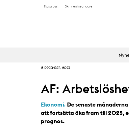
Tipsa oss!
Skriv en insändare
Nyhe
13 DECEMBER, 2023
AF: Arbetslöshe
Ekonomi.
De senaste månaderna 
att fortsätta öka fram till 2025,
prognos.