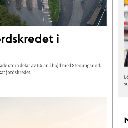
ordskredet i
sade stora delar av E6:an i höjd med Stenungsund.
kat jordskredet.
L
s