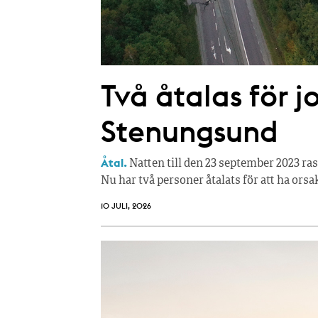
Två åtalas för j
Stenungsund
Åtal.
Natten till den 23 september 2023 ra
Nu har två personer åtalats för att ha orsa
10 JULI, 2026