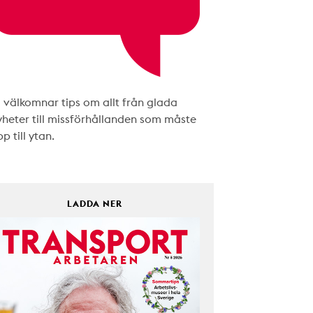
i välkomnar tips om allt från glada
yheter till missförhållanden som måste
p till ytan.
LADDA NER