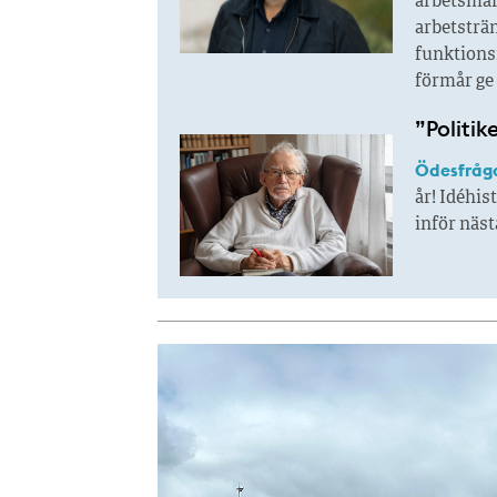
arbetsmar
arbetsträ
funktionsn
förmår ge 
”Politik
Ödesfrågo
år! Idéhis
inför näst