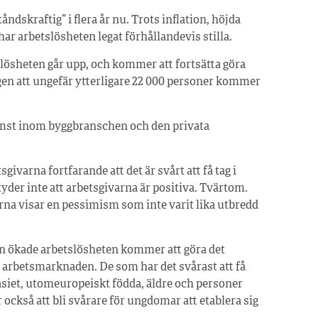
skraftig” i flera år nu. Trots inflation, höjda
har arbetslösheten legat förhållandevis stilla.
lösheten går upp, och kommer att fortsätta göra
n att ungefär ytterligare 22 000 personer kommer
rämst inom byggbranschen och den privata
ivarna fortfarande att det är svårt att få tag i
der inte att arbetsgivarna är positiva. Tvärtom.
rna visar en pessimism som inte varit lika utbredd
n ökade arbetslösheten kommer att göra det
n arbetsmarknaden. De som har det svårast att få
asiet, utomeuropeiskt födda, äldre och personer
kså att bli svårare för ungdomar att etablera sig