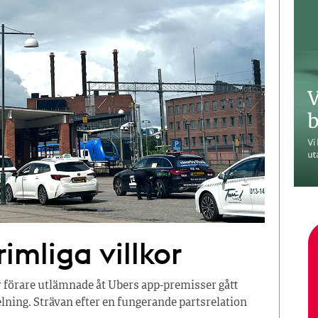
imliga villkor
r förare utlämnade åt Ubers app-premisser gått
ning. Strävan efter en fungerande partsrelation