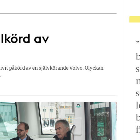
lkörd av
b
s
ivit påkörd av en självkörande Volvo. Olyckan
.
m
s
l
f