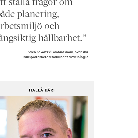
tt ställa frågor om
åde planering,
rbetsmiljö och
ångsiktig hållbarhet.”
Sven Sawatzki, ombudsman, Svenska
Transportarbetareförbundet avdelning 17
HALLÅ DÄR!