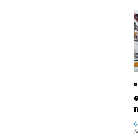
e
G
A