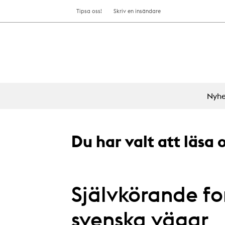
Tipsa oss!
Skriv en insändare
Nyhe
Du har valt att läsa
Självkörande fo
svenska vägar