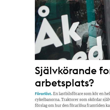
Självkörande fo
arbetsplats?
Förarlöst.
En lastbilsförare som kör en he
cykelbanorna. Traktorer som skördar själv
förslag om hur den förarlösa framtiden kan