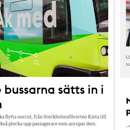
L
s
bussarna sätts in i
n
a flytta norrut, från Stockholmsförorten Kista till
 också plocka upp passagerare som anropar dem.
…