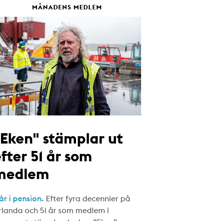
MÅNADENS MEDLEM
"Eken" stämplar ut
fter 51 år som
medlem
år i pension.
Efter fyra decennier på
rlanda och 51 år som medlem i