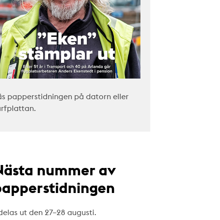
äs papperstidningen på datorn eller
urfplattan.
Nästa nummer av
papperstidningen
delas ut den 27–28 augusti.