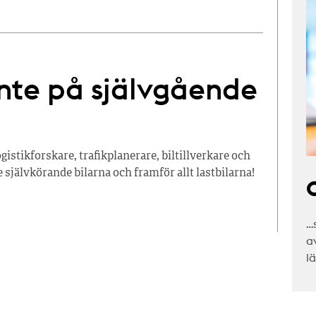
 inte på självgående
logistikforskare, trafikplanerare, biltillverkare och
e självkörande bilarna och framför allt lastbilarna!
C
…
a
l