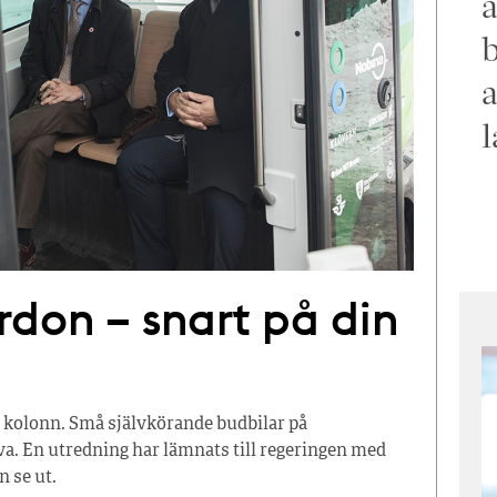
a
b
a
l
rdon – snart på din
l kolonn. Små självkörande budbilar på
a. En utredning har lämnats till regeringen med
 se ut.