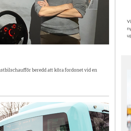
V
n
up
astbilschaufför beredd att köra fordonet vid en