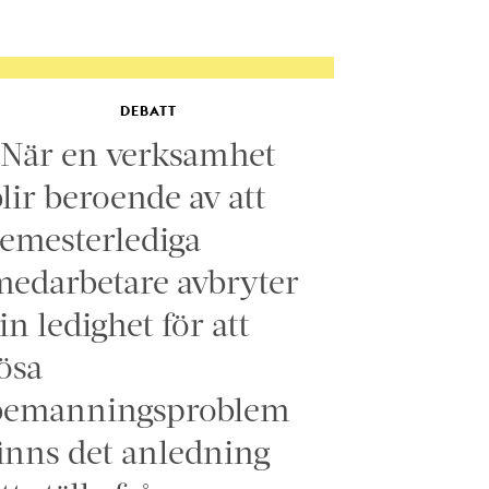
DEBATT
”När en verksamhet
lir beroende av att
emesterlediga
edarbetare avbryter
in ledighet för att
ösa
bemanningsproblem
inns det anledning