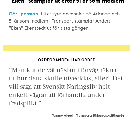
"Eken" stämplar ut efter 51 år som medlem
Går i pension.
Efter fyra decennier på Arlanda och
51 år som medlem i Transport stämplar Anders
”Eken” Ekenstedt ut för sista gången.
ORDFÖRANDEN HAR ORDET
”Man kunde väl nästan i förväg räkna
ut hur detta skulle utvecklas, eller? Det
vill säga att Svenskt Näringsliv helt
enkelt vägrar att förhandla under
fredsplikt.”
Tommy Wreeth, Transports förbundsordförande