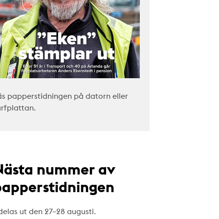
äs papperstidningen på datorn eller
urfplattan.
Nästa nummer av
papperstidningen
delas ut den 27–28 augusti.