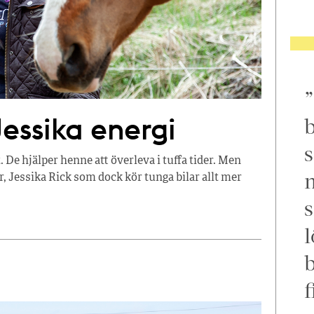
Jessika energi
b
s
 De hjälper henne att överleva i tuffa tider. Men
m
ar, Jessika Rick som dock kör tunga bilar allt mer
s
l
f