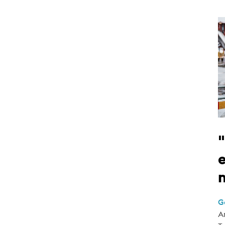
e
G
A