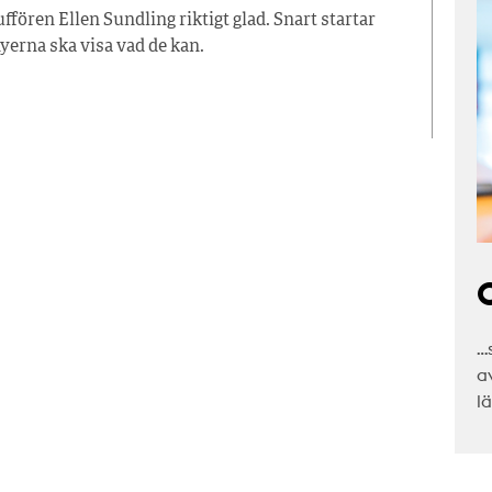
ffören Ellen Sundling riktigt glad. Snart startar
erna ska visa vad de kan.
C
…
a
l