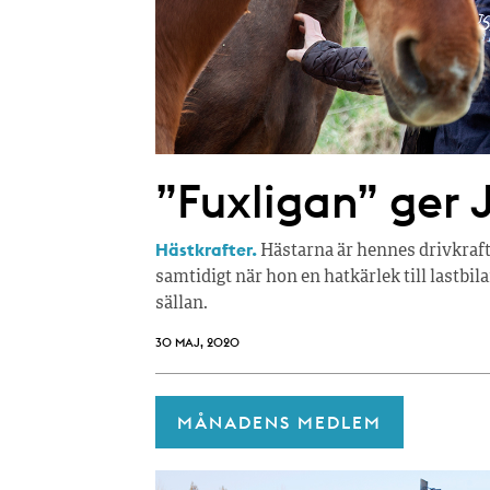
”Fuxligan” ger 
Hästkrafter.
Hästarna är hennes drivkraft.
samtidigt när hon en hatkärlek till lastbil
sällan.
30 MAJ, 2020
MÅNADENS MEDLEM