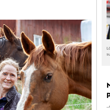
L
s
…