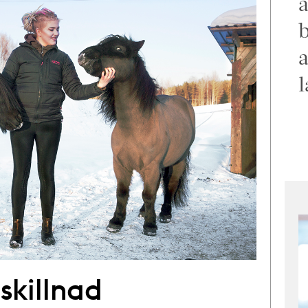
a
b
a
l
skillnad