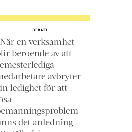
DEBATT
”När en verksamhet
lir beroende av att
emesterlediga
edarbetare avbryter
in ledighet för att
ösa
bemanningsproblem
inns det anledning