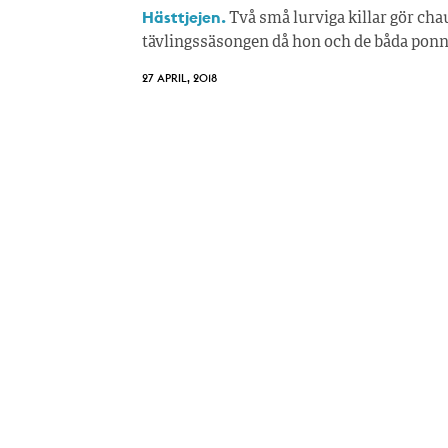
Hästtjejen.
Två små lurviga killar gör chau
tävlingssäsongen då hon och de båda ponny
27 APRIL, 2018