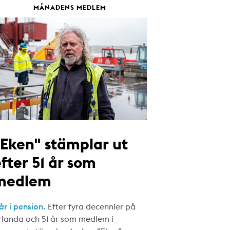
MÅNADENS MEDLEM
"Eken" stämplar ut
fter 51 år som
medlem
år i pension.
Efter fyra decennier på
rlanda och 51 år som medlem i