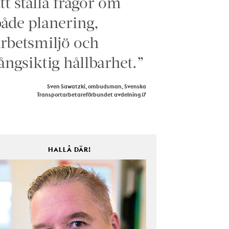
tt ställa frågor om
åde planering,
rbetsmiljö och
ångsiktig hållbarhet.”
Sven Sawatzki, ombudsman, Svenska
Transportarbetareförbundet avdelning 17
HALLÅ DÄR!