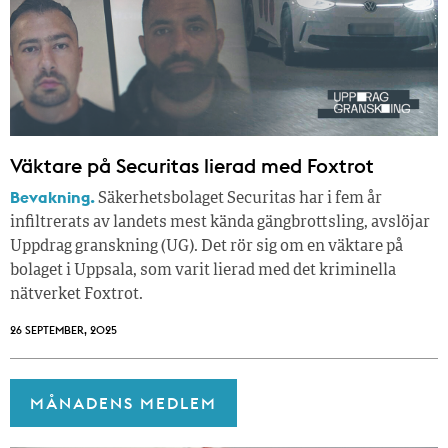
Väktare på Securitas lierad med Foxtrot
Bevakning.
Säkerhets­bolaget Securitas har i fem år
infiltrerats av landets mest kända gängbrottsling, avslöj­ar
Uppdrag granskning (UG). Det rör sig om en väktare på
bolaget i Uppsala, som varit lierad med det kriminella
nätverket Foxtrot.
26 SEPTEMBER, 2025
MÅNADENS MEDLEM