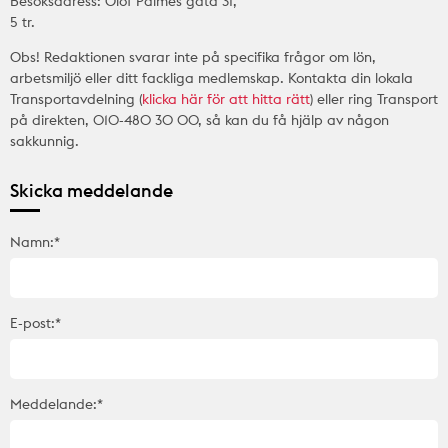
Besöksadress: Olof Palmes gata 31,
5 tr.
Obs! Redaktionen svarar inte på specifika frågor om lön,
arbetsmiljö eller ditt fackliga medlemskap. Kontakta din lokala
Transportavdelning (
klicka här för att hitta rätt
) eller ring Transport
på direkten, 010-480 30 00, så kan du få hjälp av någon
sakkunnig.
Skicka meddelande
Namn:*
E-post:*
Meddelande:*