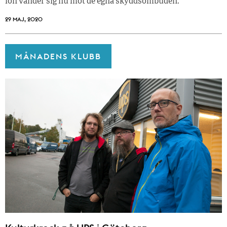
lön vänder sig nu mot de egna skyddsombuden.
29 MAJ, 2020
MÅNADENS KLUBB