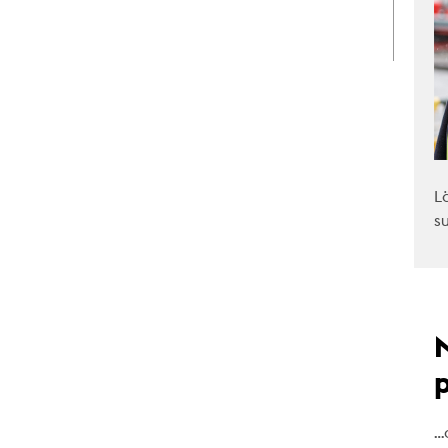
L
s
…