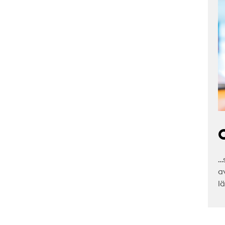
C
…
a
l