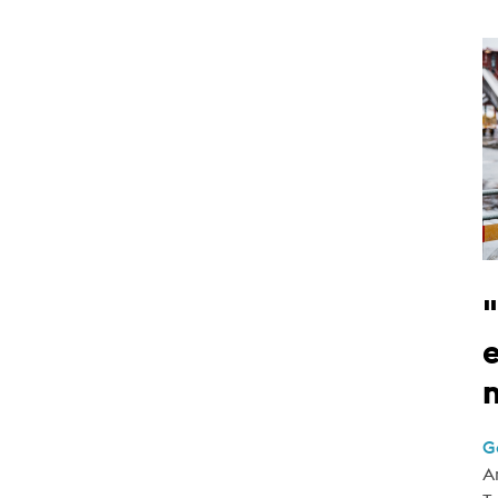
e
G
A