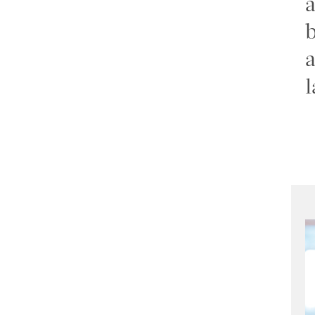
a
b
a
l