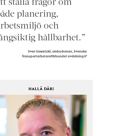
tt ställa frågor om
åde planering,
rbetsmiljö och
ångsiktig hållbarhet.”
Sven Sawatzki, ombudsman, Svenska
Transportarbetareförbundet avdelning 17
HALLÅ DÄR!