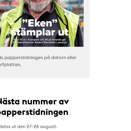
äs papperstidningen på datorn eller
urfplattan.
Nästa nummer av
papperstidningen
delas ut den 27–28 augusti.