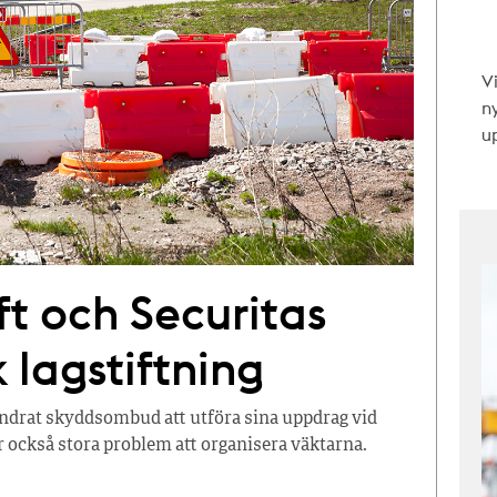
V
n
up
ft och Securitas
 lagstiftning
ndrat skyddsombud att utföra sina uppdrag vid
r också stora problem att organisera väktarna.