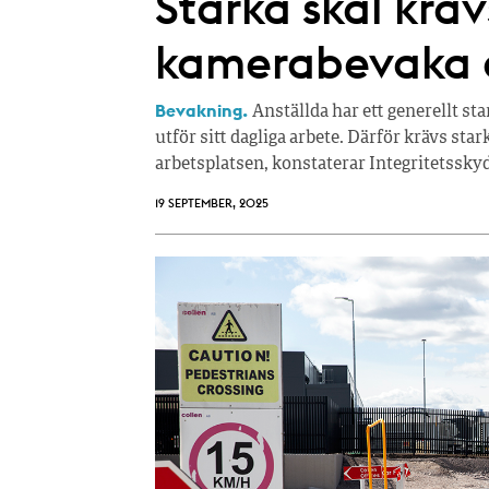
Starka skäl kräv
kamerabevaka 
Bevakning.
Anställda har ett generellt st
utför sitt dagliga arbete. Därför krävs star
arbetsplatsen, konstaterar Integritetssk
19 SEPTEMBER, 2025