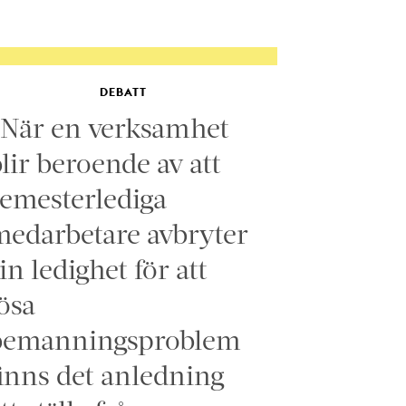
DEBATT
”När en verksamhet
lir beroende av att
emesterlediga
edarbetare avbryter
in ledighet för att
ösa
bemanningsproblem
inns det anledning