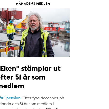
MÅNADENS MEDLEM
"Eken" stämplar ut
fter 51 år som
medlem
år i pension.
Efter fyra decennier på
rlanda och 51 år som medlem i