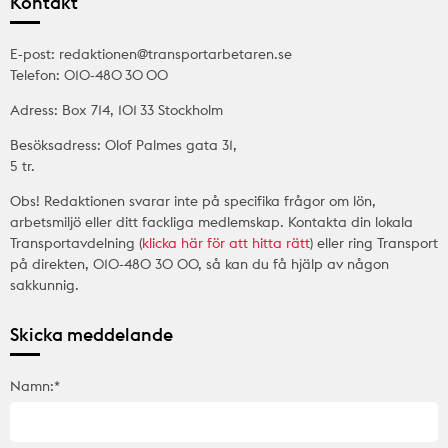
Kontakt
E-post: redaktionen@transportarbetaren.se
Telefon: 010-480 30 00
Adress: Box 714, 101 33 Stockholm
Besöksadress: Olof Palmes gata 31,
5 tr.
Obs! Redaktionen svarar inte på specifika frågor om lön,
arbetsmiljö eller ditt fackliga medlemskap. Kontakta din lokala
Transportavdelning (
klicka här för att hitta rätt
) eller ring Transport
på direkten, 010-480 30 00, så kan du få hjälp av någon
sakkunnig.
Skicka meddelande
Namn:*