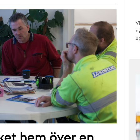
V
n
up
ket hem över en