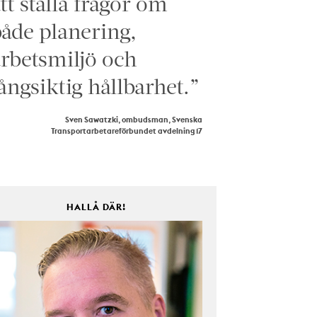
tt ställa frågor om
åde planering,
rbetsmiljö och
ångsiktig hållbarhet.”
Sven Sawatzki, ombudsman, Svenska
Transportarbetareförbundet avdelning 17
HALLÅ DÄR!