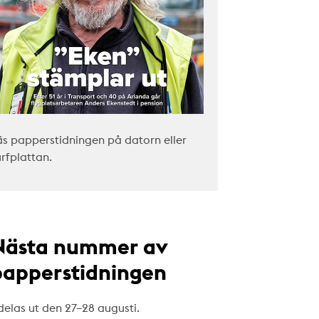
äs papperstidningen på datorn eller
urfplattan.
Nästa nummer av
papperstidningen
delas ut den 27–28 augusti.