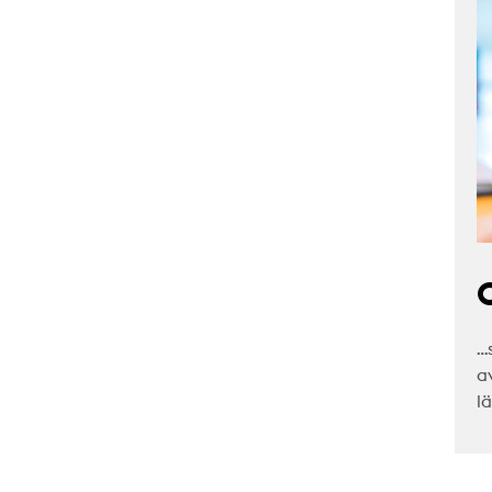
C
…
a
l