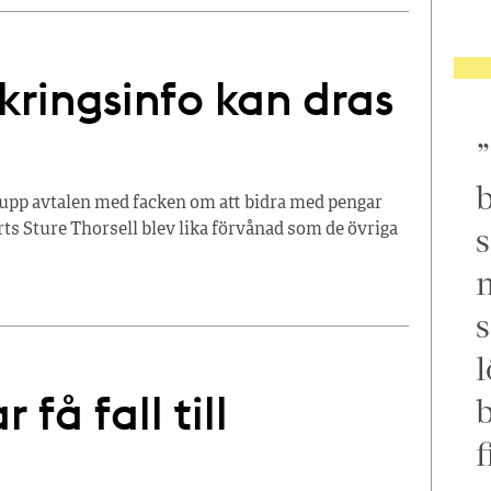
äkringsinfo kan dras
b
 upp avtalen med facken om att bidra med pengar
s
ts Sture Thorsell blev lika förvånad som de övriga
m
s
l
få fall till
f