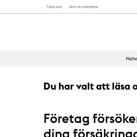
Tipsa oss!
Skriv en insändare
Nyhe
Du har valt att läsa
Företag försöke
dina försäkring