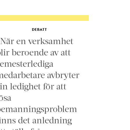
DEBATT
”När en verksamhet
lir beroende av att
emesterlediga
edarbetare avbryter
in ledighet för att
ösa
bemanningsproblem
inns det anledning