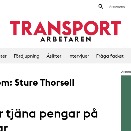
Annonsera
ter
Fördjupning
Åsikter
Intervjuer
Fråga facket
Annon
 om:
Sture Thorsell
r tjäna pengar på
ar