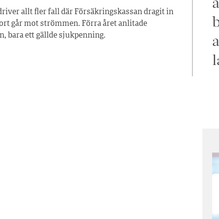
a
iver allt fler fall där Försäkringskassan dragit in
b
t går mot strömmen. Förra året anlitade
a
, bara ett gällde sjukpenning.
l