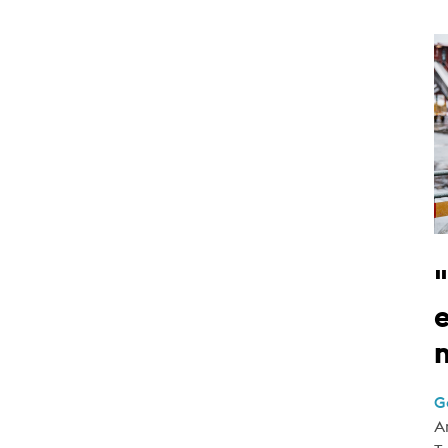
e
G
A