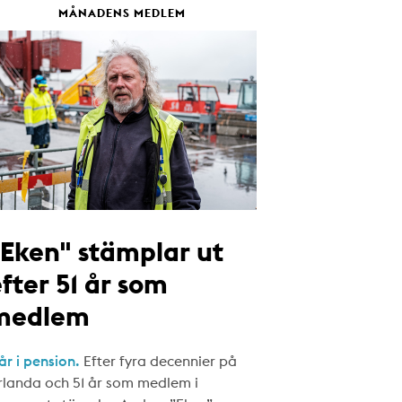
MÅNADENS MEDLEM
"Eken" stämplar ut
fter 51 år som
medlem
år i pension.
Efter fyra decennier på
rlanda och 51 år som medlem i