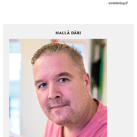
avdelning 17
HALLÅ DÄR!