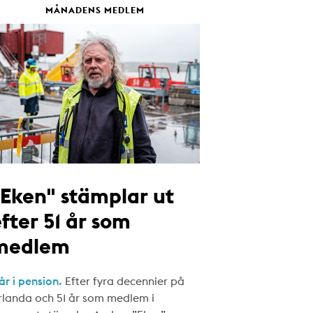
MÅNADENS MEDLEM
"Eken" stämplar ut
fter 51 år som
medlem
år i pension.
Efter fyra decennier på
rlanda och 51 år som medlem i