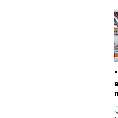
e
G
A