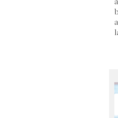
a
b
a
l