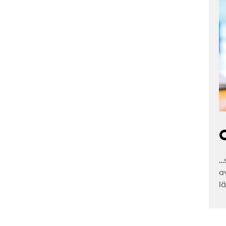
C
…
a
l