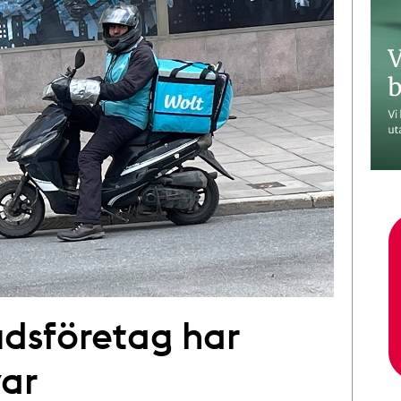
dsföretag har
var