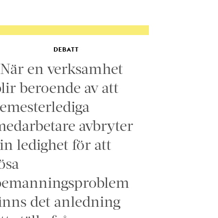
DEBATT
”När en verksamhet
lir beroende av att
emesterlediga
edarbetare avbryter
in ledighet för att
ösa
bemanningsproblem
inns det anledning