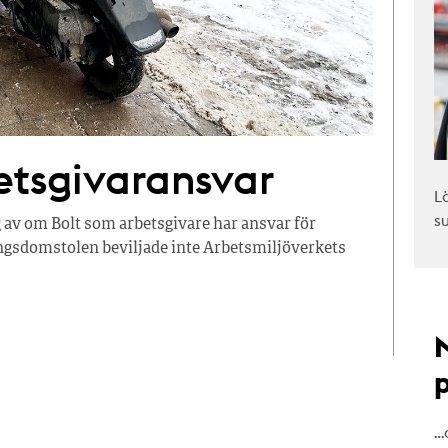
betsgivaransvar
L
s
 av om Bolt som arbetsgivare har ansvar för
ngsdomstolen beviljade inte Arbetsmiljöverkets
…