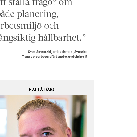
tt ställa frågor om
åde planering,
rbetsmiljö och
ångsiktig hållbarhet.”
Sven Sawatzki, ombudsman, Svenska
Transportarbetareförbundet avdelning 17
HALLÅ DÄR!