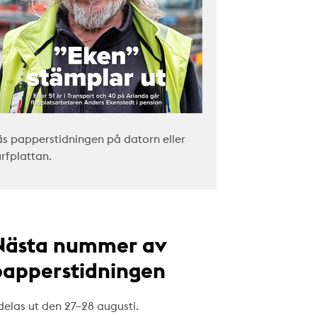
äs papperstidningen på datorn eller
urfplattan.
Nästa nummer av
papperstidningen
delas ut den 27–28 augusti.