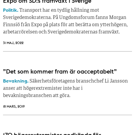
Expo om SD:s framväxt i Sverige
Politik.
Transport har en tydlig hållning mot
Sverigedemokraterna. På Ungdomsforum fanns Morgan
Finnsiö från Expo på plats för att berätta om ytterhögern,
arbetarrörelsen och Sverigedemokraternas framväxt.
31 MAJ, 2022
”Det som kommer fram är oacceptabelt”
Bevakning.
Säkerhetsföretagens branschchef Li Jansson
anser att högerextremister inte har i
bevakningsbranschen att göra.
18 MARS, 2019
170 högerextremister godkända för