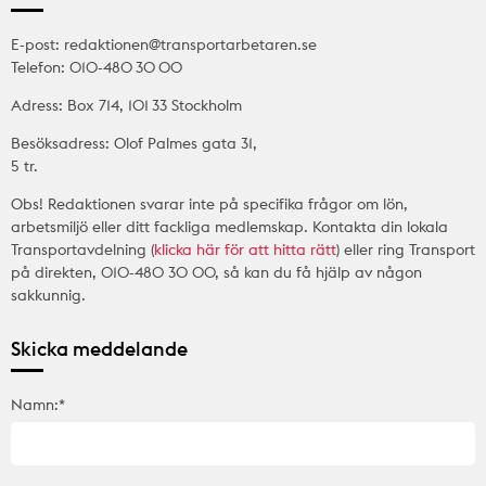
E-post: redaktionen@transportarbetaren.se
Telefon: 010-480 30 00
Adress: Box 714, 101 33 Stockholm
Besöksadress: Olof Palmes gata 31,
5 tr.
Obs! Redaktionen svarar inte på specifika frågor om lön,
arbetsmiljö eller ditt fackliga medlemskap. Kontakta din lokala
Transportavdelning (
klicka här för att hitta rätt
) eller ring Transport
på direkten, 010-480 30 00, så kan du få hjälp av någon
sakkunnig.
Skicka meddelande
Namn:*