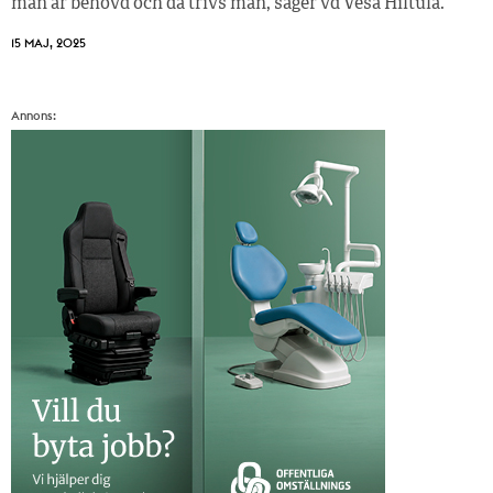
man är behövd och då trivs man, säger vd Vesa Hiltula.
15 MAJ, 2025
Annons: