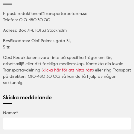
E-post: redaktionen@transportarbetaren.se
Telefon: 010-480 30 00
Adress: Box 714, 101 33 Stockholm
Besöksadress: Olof Palmes gata 31,
5 tr.
Obs! Redaktionen svarar inte på specifika frågor om lön,
arbetsmiljö eller ditt fackliga medlemskap. Kontakta din lokala
Transportavdelning (
klicka här för att hitta rätt
) eller ring Transport
på direkten, 010-480 30 00, så kan du få hjälp av någon
sakkunnig.
Skicka meddelande
Namn:*