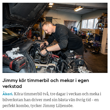
Jimmy kör timmerbil och mekar i egen
verkstad
Åkeri.
Köra timmerbil två, tre dagar i veckan och meka i
bilverkstan han driver med sin bästa vän övrig tid – en
perfekt kombo, tycker Jimmy Liljensöe.