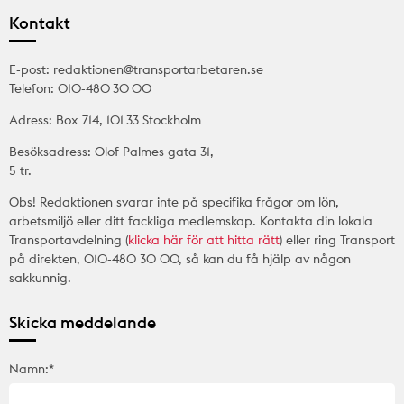
Kontakt
E-post: redaktionen@transportarbetaren.se
Telefon: 010-480 30 00
Adress: Box 714, 101 33 Stockholm
Besöksadress: Olof Palmes gata 31,
5 tr.
Obs! Redaktionen svarar inte på specifika frågor om lön,
arbetsmiljö eller ditt fackliga medlemskap. Kontakta din lokala
Transportavdelning (
klicka här för att hitta rätt
) eller ring Transport
på direkten, 010-480 30 00, så kan du få hjälp av någon
sakkunnig.
Skicka meddelande
Namn:*