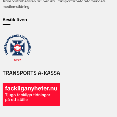
Transportarbetaren är Svenska Transportarbetareförbundets
medlemstidning.
Besök även