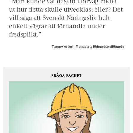
”Man kunde väl nästan i förväg räkna
ut hur detta skulle utvecklas, eller? Det
vill säga att Svenskt Näringsliv helt
enkelt vägrar att förhandla under
fredsplikt.”
Tommy Wreeth, Transports förbundsordförande
FRÅGA FACKET