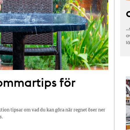
C
…
a
l
mmar­tips för
ion tipsar om vad du kan göra när regnet öser ner
s.