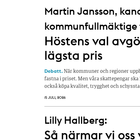
Martin Jansson, kandi
kommunfullmäktige fö
Höstens val avgör
lägsta pris
Debatt.
När kommuner och regioner upphan
fastna i priset. Men våra skattepengar ska 
också köpa kvalitet, trygghet och schyssta
15 JULI, 2026
Lilly Hallberg:
Så närmar vi oss 