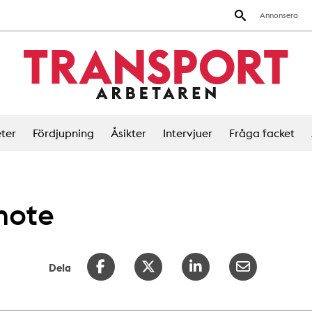
Annonsera
ter
Fördjupning
Åsikter
Intervjuer
Fråga facket
mote
Dela