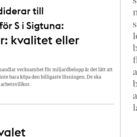
derar till
m
s
r S i Sigtuna:
l
: kvalitet eller
f
a
dlar verksamhet för miljardbelopp är det lätt att
inte bara köpa den billigaste lösningen. De ska
b
 arbetsvillkor.
a
l
valet