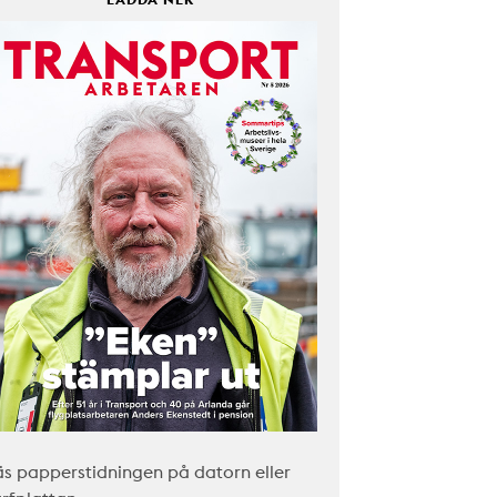
äs papperstidningen på datorn eller