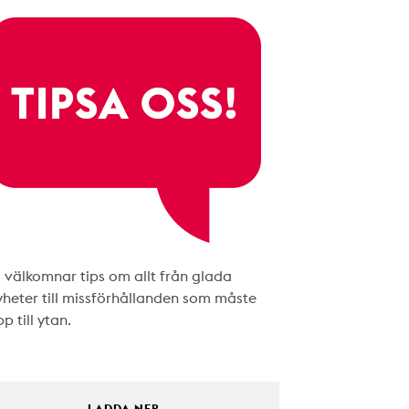
i välkomnar tips om allt från glada
yheter till missförhållanden som måste
p till ytan.
LADDA NER