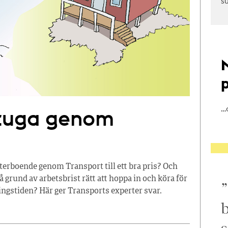
s
…
stuga genom
terboende genom Transport till ett bra pris? Och
å grund av arbetsbrist rätt att hoppa in och köra för
ingstiden? Här ger Transports experter svar.
b
s