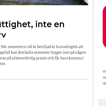
ttighet, inte en
rv
 När semestern väl är beviljad är huvudregeln att
tagsfall kan återkalla semester bygger inte på någon
tan på arbetsrättslig praxis och får bara komma i
ter.
V
n
up