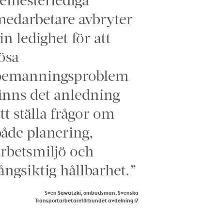
edarbetare avbryter
in ledighet för att
ösa
bemanningsproblem
inns det anledning
tt ställa frågor om
åde planering,
rbetsmiljö och
ångsiktig hållbarhet.”
Sven Sawatzki, ombudsman, Svenska
Transportarbetareförbundet avdelning 17