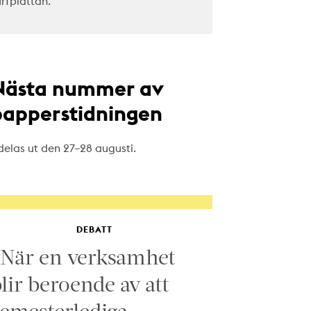
urfplattan.
Nästa nummer av
papperstidningen
delas ut den 27–28 augusti.
DEBATT
”När en verksamhet
lir beroende av att
emesterlediga