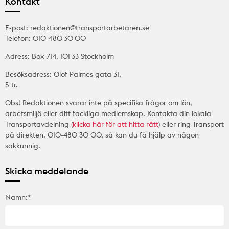
Kontakt
E-post: redaktionen@transportarbetaren.se
Telefon: 010-480 30 00
Adress: Box 714, 101 33 Stockholm
Besöksadress: Olof Palmes gata 31,
5 tr.
Obs! Redaktionen svarar inte på specifika frågor om lön,
arbetsmiljö eller ditt fackliga medlemskap. Kontakta din lokala
Transportavdelning (
klicka här för att hitta rätt
) eller ring Transport
på direkten, 010-480 30 00, så kan du få hjälp av någon
sakkunnig.
Skicka meddelande
Namn:*