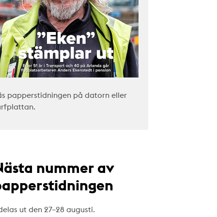
äs papperstidningen på datorn eller
urfplattan.
Nästa nummer av
papperstidningen
delas ut den 27–28 augusti.