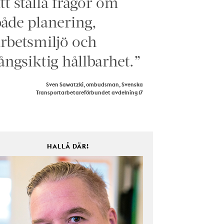
tt ställa frågor om
åde planering,
rbetsmiljö och
ångsiktig hållbarhet.”
Sven Sawatzki, ombudsman, Svenska
Transportarbetareförbundet avdelning 17
HALLÅ DÄR!