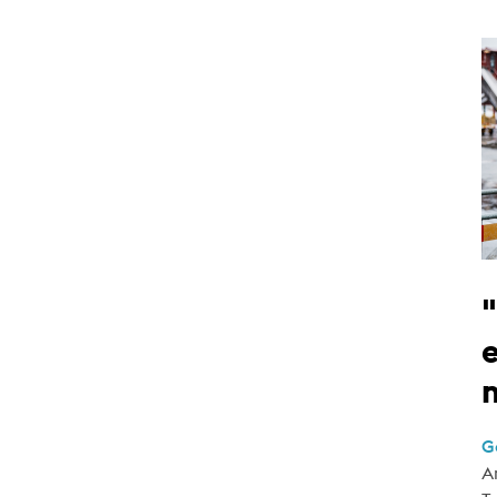
e
G
A