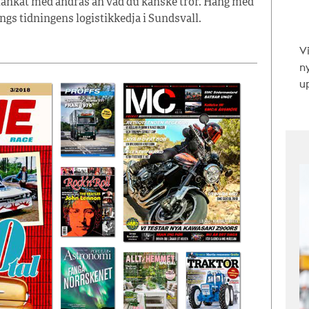
änkat med andras än vad du kanske tror. Häng med
ängs tidningens logistikkedja i Sundsvall.
V
n
up