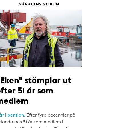
MÅNADENS MEDLEM
"Eken" stämplar ut
fter 51 år som
medlem
år i pension.
Efter fyra decennier på
rlanda och 51 år som medlem i