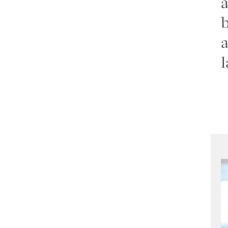
a
b
a
l