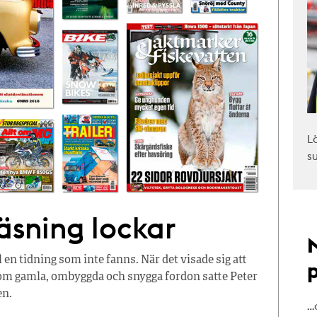
L
s
läsning lockar
 en tidning som inte fanns. När det visade sig att
 om gamla, ombyggda och snygga fordon satte Peter
en.
…