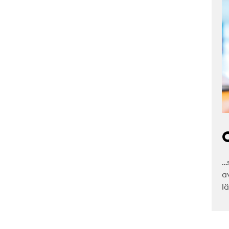
C
…
a
l