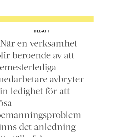
DEBATT
”När en verksamhet
lir beroende av att
emesterlediga
edarbetare avbryter
in ledighet för att
ösa
bemanningsproblem
inns det anledning