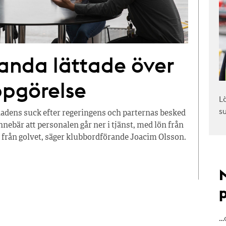
anda lättade över
ppgörelse
L
s
nadens suck efter regeringens och parternas besked
ebär att personalen går ner i tjänst, med lön från
ns från golvet, säger klubbordförande Joacim Olsson.
…