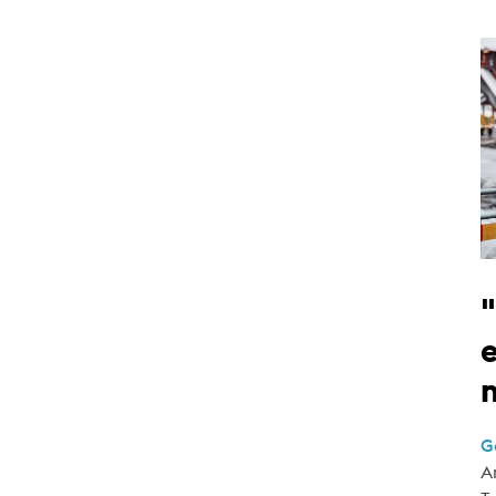
e
G
A