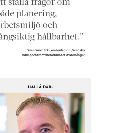
tt ställa frågor om
åde planering,
rbetsmiljö och
ångsiktig hållbarhet.”
Sven Sawatzki, ombudsman, Svenska
Transportarbetareförbundet avdelning 17
HALLÅ DÄR!