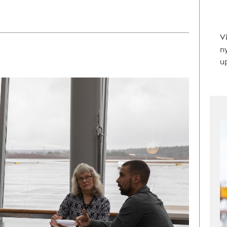
V
n
up