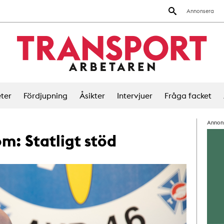
Annonsera
ter
Fördjupning
Åsikter
Intervjuer
Fråga facket
Annon
 om:
Statligt stöd