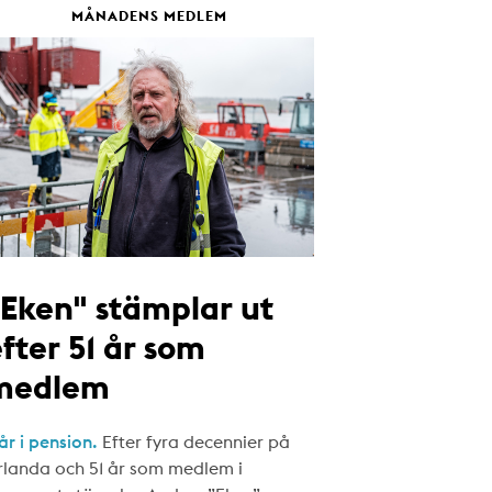
MÅNADENS MEDLEM
"Eken" stämplar ut
fter 51 år som
medlem
år i pension.
Efter fyra decennier på
rlanda och 51 år som medlem i