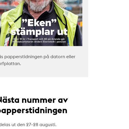
äs papperstidningen på datorn eller
urfplattan.
Nästa nummer av
papperstidningen
delas ut den 27–28 augusti.