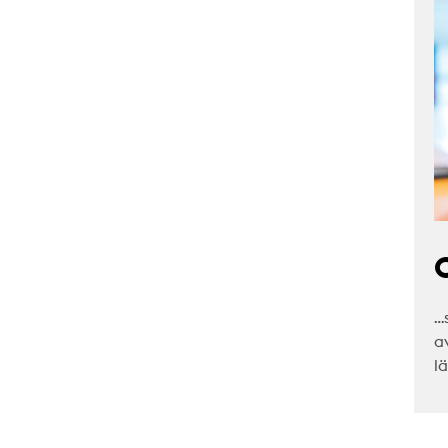
C
…
a
l