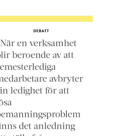
DEBATT
”När en verksamhet
lir beroende av att
emesterlediga
edarbetare avbryter
in ledighet för att
ösa
bemanningsproblem
inns det anledning