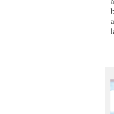
a
b
a
l